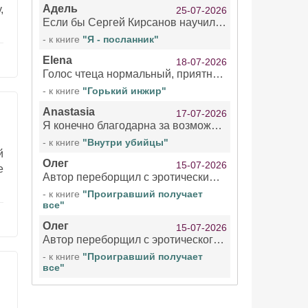
Адель
,
25-07-2026
Если бы Сергей Кирсанов научился не сглатывать каждые 1-2 минуты слюну, так что слышно в микрофоне и, что вызывает отвращение, то мелжно было бы слушать.
- к книге
"Я - посланник"
Elena
18-07-2026
Голос чтеца нормальный, приятный тембр. Мне очень понравилось озвучивание рассказа. Очень странный отзыв Надежды. Может у неё что-то с нервами?
- к книге
"Горький инжир"
Anastasia
17-07-2026
Я конечно благодарна за возможность бесплатно слушать книги даже новинки , но чтение этой книги просто ужасно
- к книге
"Внутри убийцы"
й
Олег
15-07-2026
е
Автор переборщил с эротическими сценами. Похоже, с этим у него проблемы.
- к книге
"Проигравший получает
все"
Олег
15-07-2026
Автор переборщил с эротического сценами. Похоже, с этим у него проблемы.
- к книге
"Проигравший получает
все"