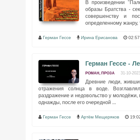
В произведении "Пал
образы Братства - се
совершенству и пос
определенному жанру, т
Герман Гессе
Ирина Ерисанова
02:57
Герман Гессе - Л
31-10-202
РОМАН, ПРОЗА
Древние люди, жившие
отражения солнца в воде. Возглавл
раздражение и недовольство у молодёжи, 
однажды, после его очередной ...
Герман Гессе
Артём Мещеряков
19:0