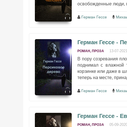
освобожденные люди, п
Герман Гессе
Миха
Герман Гессе - П
13-07-202
РОМАН, ПРОЗА
В пору созревания пло
поднимал с влажной т
корзинке или даже в шл
теперь на месте, прин
Герман Гессе
Миха
Герман Гессе - Е
05-09-202
РОМАН, ПРОЗА