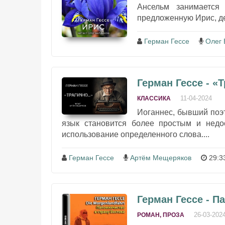
Ансельм занимается
предложенную Ирис, де
Герман Гессе
Олег 
Герман Гессе - «
11-04-2024
КЛАССИКА
Иоганнес, бывший поэт
язык становится более простым и недо
использование определенного слова....
Герман Гессе
Артём Мещеряков
29:3
Герман Гессе - П
26-03-202
РОМАН, ПРОЗА