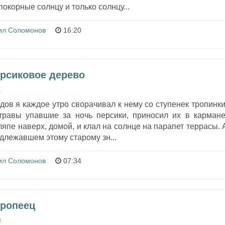
окорные солнцу и только солнцу...
ил Соломонов
16:20
ерсиковое дерево
1
дов я каждое утро сворачивал к нему со ступенек тропинки
равы упавшие за ночь персики, приносил их в кармане
япе наверх, домой, и клал на солнце на парапет террасы. 
адлежавшем этому старому зн...
ил Соломонов
07:34
вропеец
0