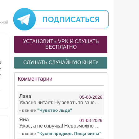
нной
УСТАНОВИТЬ VPN И СЛУШАТЬ
БЕСПЛАТНО
в
СЛУШАТЬ СЛУЧАЙНУЮ КНИГУ
и
е
Комментарии
Лана
05-08-2026
Ужасно читает. Ну зевать то зачем. Уже не говорю, что ударения ставит, как хочет.
- к книге
"Чувство льда"
Яна
01-08-2026
Ужас, а не озвучка! Невозможно вникать в смысл текста из за кривляний чтеца
- к книге
"Кухня предков. Пища силы"