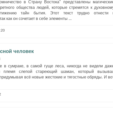
омничество в Страну Востока" представлены магически
кретного общества людей, которые стремятся к духовном
тижению тайн бытия. Этот текст трудно отнести 
ак как он сочетает в себе элементы ...
:20
есной человек
3
 в сумраке, в самой гуще леса, никогда не видели даж
ял племя слепой стареющий шаман, который вызыва
придумывая всё новые жестокие и тягостные обряды. И во
2