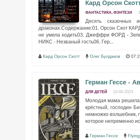
Кард Орсон Скотт
ФАНТАСТИКА, ФЭНТЕЗИ
Десять сказочных и
драконах.Содержание:01. Орсон Скот КАРД
не умела ходить03. Джеффри ФОРД - Зел
НИКС - Незваный гость06. Гер...
Кард Орсон Скотт
Олег Булдаков
07:2
Герман Гессе - Ав
10-05-2023
ДЛЯ ДЕТЕЙ
Молодая мама решила 
крёстный, господин Би
немножко волшебник, п
которое непременно ис
Герман Гессе
Flying