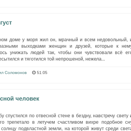
густ
ном доме у моря жил он, мрачный и всем недовольный, 
разными выходками женщин и друзей, которые к нем
ось унижать людей так, чтобы они чувствовали всё ег
есытился и тяготился той непрошеной, нежела...
ил Соломонов
51:05
есной человек
у спустился по отвесной стене в бездну, навстречу свету 
го трепетало в летучем счастливом вихре подобное сн
 солнцу подвластной земли, на которой живут среди свет