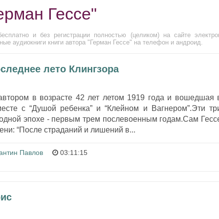
ерман Гессе"
бесплатно и без регистрации полностью (целиком) на сайте электро
ые аудиокниги книги автора "Герман Гессе" на телефон и андроид.
оследнее лето Клингзора
автором в возрасте 42 лет летом 1919 года и вошедшая 
месте с “Душой ребенка” и “Клейном и Вагнером”.Эти тр
одной эпохе - первым трем послевоенным годам.Сам Гесс
ени: “После страданий и лишений в...
антин Павлов
03:11:15
рис