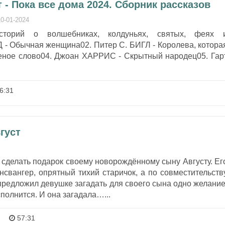
 - Пока все дома 2024. Сборник рассказов
10-01-2024
сторий о волшебниках, колдуньях, святых, феях 
 - Обычная женщина02. Питер С. БИГЛ - Королева, котора
еное слово04. Джоан ХАРРИС - Скрытный народец05. Гар
6:31
густ
сделать подарок своему новорождённому сыну Августу. Ег
нсвангер, опрятный тихий старичок, а по совместительств
редложил девушке загадать для своего сына одно желание
полнится. И она загадала…...
57:31