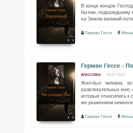
В конце концов Госпо
бытию, подошедшему к
на Землю великий потоп
Герман Гессе
Миха
Герман Гессе - П
05-07-2021
КЛАССИКА
Жил-был человек, к
развлекательных книг,
которые относились к 
же уважением немногих
Герман Гессе
Миха