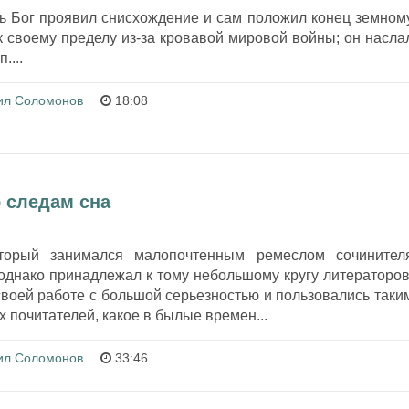
дь Бог проявил снисхождение и сам положил конец земном
 своему пределу из-за кровавой мировой войны; он насла
....
ил Соломонов
18:08
о следам сна
оторый занимался малопочтенным ремеслом сочинител
 однако принадлежал к тому небольшому кругу литераторов
своей работе с большой серьезностью и пользовались таки
 почитателей, какое в былые времен...
ил Соломонов
33:46