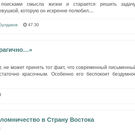
 поисками смысла жизни и старается решить задачу
вушкой, которую он искренне полюбил....
Булдаков
47:30
Трагично…»
, не может принять тот факт, что современный письменны
статочно красочным. Особенно его беспокоит бездумно
3
аломничество в Страну Востока
4