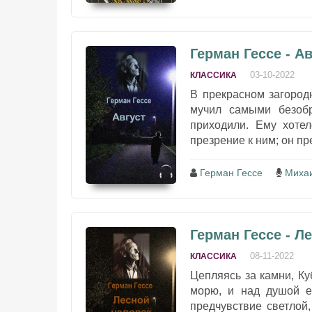
Герман Гессе - Ав
03-10-2022
КЛАССИКА
В прекрасном загород
мучил самыми безоб
приходили. Ему хотел
презрение к ним; он пр
Герман Гессе
Миха
Герман Гессе - Л
08-11-2022
КЛАССИКА
Цепляясь за камни, Куб
морю, и над душой е
предчувствие светлой,