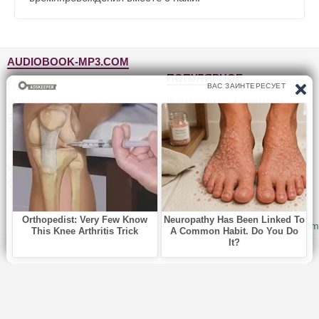
AUDIOBOOK-MP3.COM
ПОПУЛЯРНОЕ
Главная
Жанры
Фантастика и фэнтези
Блог
Детективы, триллеры
Топ-100
Для детей
Авторы
Роман, проза
Исполнители
Приключения
Обратная связь
Юмор, сатира
© 2010-2026
Audiobook-mp3.com