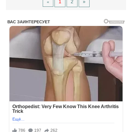
1
2
»
«