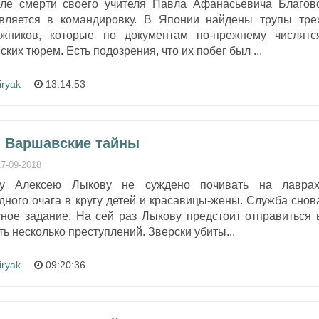
сле смерти своего учителя Павла Афанасьевича Благов
вляется в командировку. В Японии найдены трупы тре
ржников, которые по документам по-прежнему числятс
их тюрем. Есть подозрения, что их побег был ...
iryak
13:14:53
- Варшавские тайны
17-09-2018
ру Алексею Лыкову не суждено почивать на лаврах
ного очага в кругу детей и красавицы-жены. Служба снов
сное задание. На сей раз Лыкову предстоит отправиться 
ь несколько преступлений. Зверски убиты...
iryak
09:20:36