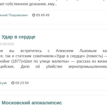
т собственное дознание, ему...
гений Покрамович
09:49:49
 Удар в сердце
10-09-2018
ке вы встретитесь с Алексеем Лыковым ка
, так и статским советником.«Удар в сердце» (повесть) 
войне (1877)«Шел по улице малютка» — рассказ из жизн
ицейских. Дело об убийстве зернопромышленник
iryak
09:23:59
- Московский апокалипсис