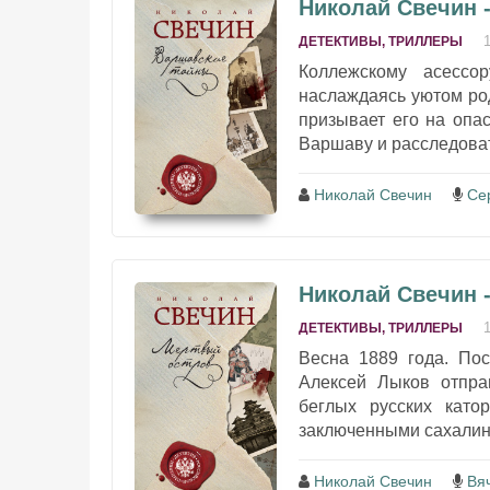
Николай Свечин 
ДЕТЕКТИВЫ, ТРИЛЛЕРЫ
Коллежскому асессо
наслаждаясь уютом род
призывает его на опа
Варшаву и расследоват
Николай Свечин
Се
Николай Свечин 
ДЕТЕКТИВЫ, ТРИЛЛЕРЫ
Весна 1889 года. По
Алексей Лыков отпра
беглых русских като
заключенными сахалинск
Николай Свечин
Вя