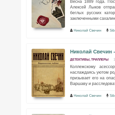
Весна 1889 года. По
Алексей Лыков отпра
беглых русских като
заключенными сахалинск
Николай Свечин
Sib
Николай Свечин 
ДЕТЕКТИВЫ, ТРИЛЛЕРЫ
Коллежскому асессо
наслаждаясь уютом род
призывает его на опа
Варшаву и расследоват
Николай Свечин
Sib