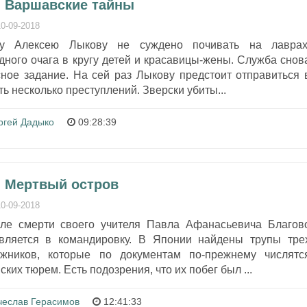
- Варшавские тайны
10-09-2018
ру Алексею Лыкову не суждено почивать на лаврах
ного очага в кругу детей и красавицы-жены. Служба снов
сное задание. На сей раз Лыкову предстоит отправиться 
ь несколько преступлений. Зверски убиты...
ргей Дадыко
09:28:39
- Мертвый остров
10-09-2018
сле смерти своего учителя Павла Афанасьевича Благов
вляется в командировку. В Японии найдены трупы тре
ржников, которые по документам по-прежнему числятс
их тюрем. Есть подозрения, что их побег был ...
чеслав Герасимов
12:41:33