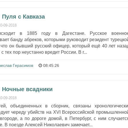
 Пуля с Кавказа
10-09-2018
исходит в 1885 году в Дагестане. Русское военно
ает банду абреков, которыми руководит резидент турецко
 что он бывший русский офицер, который ещё 40 лет наза
 тех пор неустанно вредит России. В г...
чеслав Герасимов
08:45:26
- Ночные всадники
10-09-2018
ей, объединенных в сборник, связаны хронологически
дует череду убийств на XVI Всероссийской промышленно
городе, а по дороге домой, в Петербург, с ним случаетс
. В поезде Алексей Николаевич замечает...