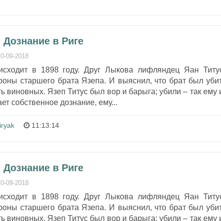
 Дознание в Риге
10-09-2018
исходит в 1898 году. Друг Лыкова лифляндец Яан Титу
роны старшего брата Язепа. И выяснил, что брат был убит
ь виновных. Язеп Титус был вор и барыга; убили – так ему 
т собственное дознание, ему...
iryak
11:13:14
 Дознание в Риге
10-09-2018
исходит в 1898 году. Друг Лыкова лифляндец Яан Титу
роны старшего брата Язепа. И выяснил, что брат был убит
ь виновных. Язеп Титус был вор и барыга; убили – так ему 