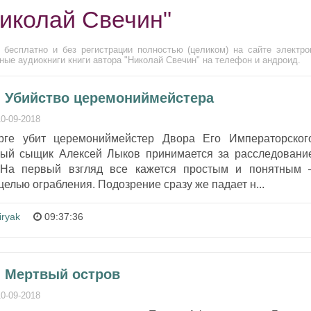
Николай Свечин"
 бесплатно и без регистрации полностью (целиком) на сайте электро
ные аудиокниги книги автора "Николай Свечин" на телефон и андроид.
- Убийство церемониймейстера
10-09-2018
рге убит церемониймейстер Двора Его Императорског
мый сыщик Алексей Лыков принимается за расследовани
. На первый взгляд все кажется простым и понятным 
елью ограбления. Подозрение сразу же падает н...
iryak
09:37:36
- Мертвый остров
10-09-2018