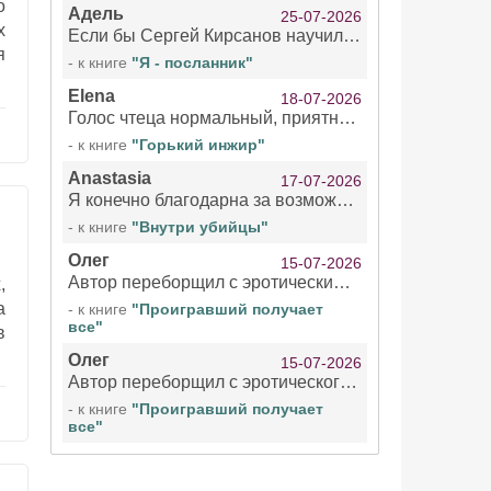
о
Адель
25-07-2026
х
Если бы Сергей Кирсанов научился не сглатывать каждые 1-2 минуты слюну, так что слышно в микрофоне и, что вызывает отвращение, то мелжно было бы слушать.
я
- к книге
"Я - посланник"
Elena
18-07-2026
Голос чтеца нормальный, приятный тембр. Мне очень понравилось озвучивание рассказа. Очень странный отзыв Надежды. Может у неё что-то с нервами?
- к книге
"Горький инжир"
Anastasia
17-07-2026
Я конечно благодарна за возможность бесплатно слушать книги даже новинки , но чтение этой книги просто ужасно
- к книге
"Внутри убийцы"
Олег
15-07-2026
Автор переборщил с эротическими сценами. Похоже, с этим у него проблемы.
,
а
- к книге
"Проигравший получает
все"
в
Олег
15-07-2026
Автор переборщил с эротического сценами. Похоже, с этим у него проблемы.
- к книге
"Проигравший получает
все"