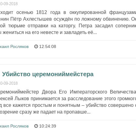
10-09-2018
сходит осенью 1812 года в оккупированной французам
нин Пётр Ахлестышев осуждён по ложному обвинению. О
ой тюрьме отправки на каторгу. Петра засадил соперник
 жениться на его невесте и завладеть её...
хаил Росляков
12:54:08
- Убийство церемониймейстера
10-09-2018
еремониймейстер Двора Его Императорского Величества
ксей Лыков принимается за расследование этого громког
д все кажется простым и понятным – убийство совершено 
озрение сразу же падает на пропавше...
хаил Росляков
10:24:39