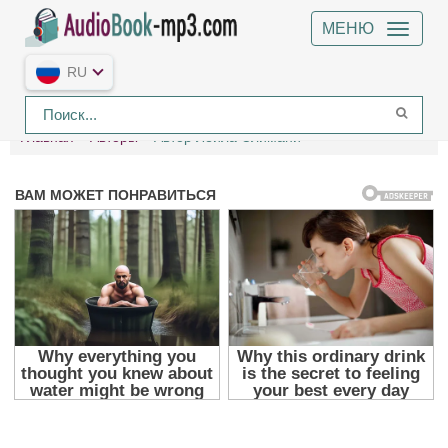
МЕНЮ
RU
Главная
Авторы
Автор Лейла Слимани