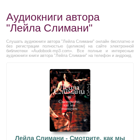
Аудиокниги автора
"Лейла Слимани"
Слушать аудиокниги автора "Лейла Слимани" онлайн бесплатно и
без регистрации полностью (целиком) на сайте электронной
библиотеки «Audobook-mp3.com». Все полные и интересные
аудиокниги книги автора "Лейла Слимани" на телефон и андроид.
Лейла Слимани - Смотрите, как мы