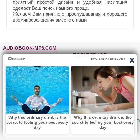
приятный простой дизайн и удобная навигация
сделает Ваш поиск намного проще.
Желаем Вам приятного прослушивания и хорошего
времяпровождения вместе с нами!
AUDIOBOOK-MP3.COM
ПОПУЛЯРНОЕ
Главная
Жанры
Фантастика и фэнтези
Блог
Детективы, триллеры
Топ-100
Для детей
Авторы
Роман, проза
Исполнители
Приключения
Обратная связь
Юмор, сатира
© 2010-2026
Audiobook-mp3.com