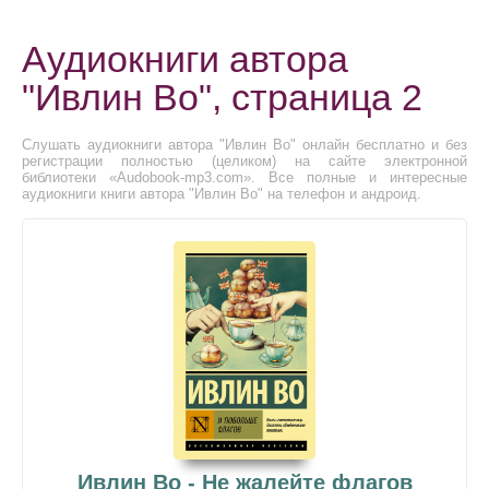
Аудиокниги автора
"Ивлин Во", страница 2
Слушать аудиокниги автора "Ивлин Во" онлайн бесплатно и без
регистрации полностью (целиком) на сайте электронной
библиотеки «Audobook-mp3.com». Все полные и интересные
аудиокниги книги автора "Ивлин Во" на телефон и андроид.
Ивлин Во - Не жалейте флагов