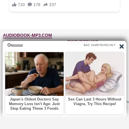
AUDIOBOOK-MP3.COM
ПОПУЛЯРНОЕ
Главная
Жанры
Фантастика и фэнтези
Блог
Детективы, триллеры
Топ-100
Для детей
Авторы
Роман, проза
Исполнители
Приключения
Обратная связь
Юмор, сатира
© 2010-2026
Audiobook-mp3.com