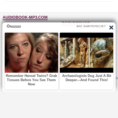
AUDIOBOOK-MP3.COM
ПОПУЛЯРНОЕ
Главная
Жанры
Фантастика и фэнтези
Блог
Детективы, триллеры
Топ-100
Для детей
Авторы
Роман, проза
Исполнители
Приключения
Обратная связь
Юмор, сатира
© 2010-2026
Audiobook-mp3.com