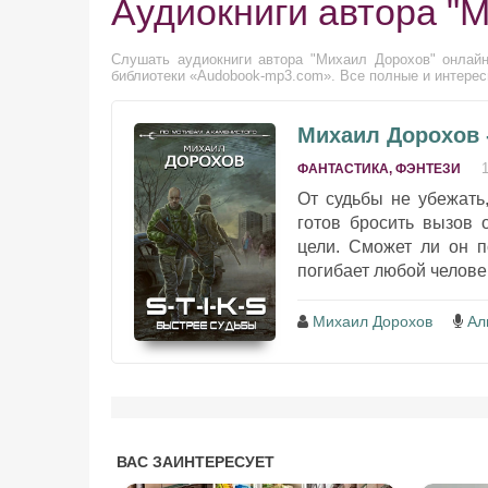
Аудиокниги автора "
Слушать аудиокниги автора "Михаил Дорохов" онлайн
библиотеки «Audobook-mp3.com». Все полные и интерес
Михаил Дорохов -
ФАНТАСТИКА, ФЭНТЕЗИ
От судьбы не убежать
готов бросить вызов 
цели. Сможет ли он п
погибает любой человек
Михаил Дорохов
Ал