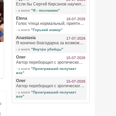
Если бы Сергей Кирсанов научился не сглатывать каждые 1-2 минуты слюну, так что слышно в микрофоне и, что вызывает отвращение, то мелжно было бы слушать.
- к книге
"Я - посланник"
Elena
18-07-2026
Голос чтеца нормальный, приятный тембр. Мне очень понравилось озвучивание рассказа. Очень странный отзыв Надежды. Может у неё что-то с нервами?
- к книге
"Горький инжир"
Anastasia
17-07-2026
Я конечно благодарна за возможность бесплатно слушать книги даже новинки , но чтение этой книги просто ужасно
- к книге
"Внутри убийцы"
Олег
15-07-2026
Автор переборщил с эротическими сценами. Похоже, с этим у него проблемы.
- к книге
"Проигравший получает
все"
Олег
15-07-2026
Автор переборщил с эротического сценами. Похоже, с этим у него проблемы.
- к книге
"Проигравший получает
все"
о
,