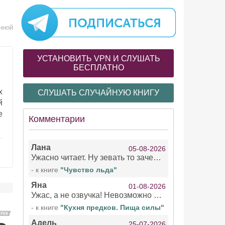
нной
УСТАНОВИТЬ VPN И СЛУШАТЬ
БЕСПЛАТНО
х
СЛУШАТЬ СЛУЧАЙНУЮ КНИГУ
й
е
Комментарии
Лана
05-08-2026
Ужасно читает. Ну зевать то зачем. Уже не говорю, что ударения ставит, как хочет.
- к книге
"Чувство льда"
Яна
01-08-2026
Ужас, а не озвучка! Невозможно вникать в смысл текста из за кривляний чтеца
- к книге
"Кухня предков. Пища силы"
Адель
25-07-2026