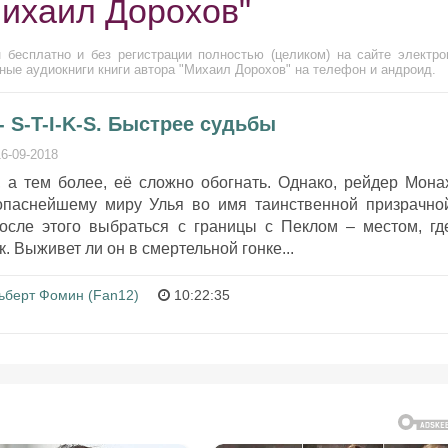
Михаил Дорохов"
 бесплатно и без регистрации полностью (целиком) на сайте электро
ные аудиокниги книги автора "Михаил Дорохов" на телефон и андроид.
 S-T-I-K-S. Быстрее судьбы
16-09-2018
, а тем более, её сложно обогнать. Однако, рейдер Мона
опаснейшему миру Улья во имя таинственной призрачно
осле этого выбраться с границы с Пеклом – местом, гд
. Выживет ли он в смертельной гонке...
ьберт Фомин (Fan12)
10:22:35