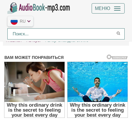
МЕНЮ
RU
Главная
Авторы
Автор Элайджа Эллис