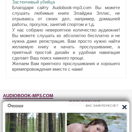
Застенчивый убийца
Благодаря сайту Audobook-mp3.com Вы можете
слушать любимые книги Элайджа Эллис, не
отрываясь от своих дел, например, домашней
работы, прогулок, занятий спортом и т.д.
У нас собрано невероятное количество аудиокниг!
Вы можете слушать их абсолютно бесплатно и не
нужна даже регистрация. Вам просто нужно найти
желаемую книгу и начать прослушивание, а
приятный простой дизайн и удобная навигация
сделает Ваш поиск намного проще.
Желаем Вам приятного прослушивания и хорошего
времяпровождения вместе с нами!
AUDIOBOOK-MP3.COM
ПОПУЛЯРНОЕ
Главная
Жанры
Фантастика и фэнтези
Блог
Детективы, триллеры
Топ-100
Для детей