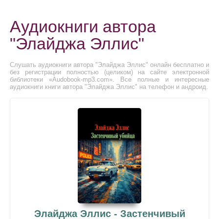
Аудиокниги автора
"Элайджа Эллис"
Слушать аудиокниги автора "Элайджа Эллис" онлайн бесплатно и
без регистрации полностью (целиком) на сайте электронной
библиотеки «Audobook-mp3.com». Все полные и интересные
аудиокниги книги автора "Элайджа Эллис" на телефон и андроид.
Элайджа Эллис - Застенчивый