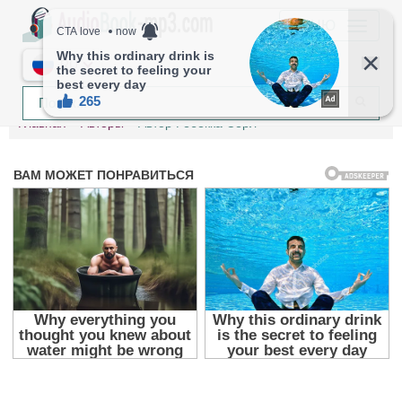
МЕНЮ
RU
Главная
Авторы
Автор Ребекка Сёрл