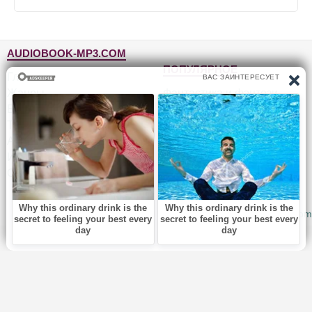
AUDIOBOOK-MP3.COM
ПОПУЛЯРНОЕ
Главная
Жанры
Фантастика и фэнтези
Блог
Детективы, триллеры
Топ-100
Для детей
Авторы
Роман, проза
Исполнители
Приключения
Обратная связь
Юмор, сатира
© 2010-2026
Audiobook-mp3.com