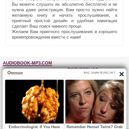
Вы можете слушать их абсолютно бесплатно и не
нужна даже регистрация. Вам просто нужно найти
желаемую книгу и начать прослушивание, а
приятный простой дизайн и удобная навигация
сделает Ваш поиск намного проще.
Желаем Вам приятного прослушивания и хорошего
времяпровождения вместе с нами!
AUDIOBOOK-MP3.COM
ПОПУЛЯРНОЕ
Главная
Жанры
Фантастика и фэнтези
Блог
Детективы, триллеры
Топ-100
Для детей
Авторы
Роман, проза
Исполнители
Приключения
Обратная связь
Юмор, сатира