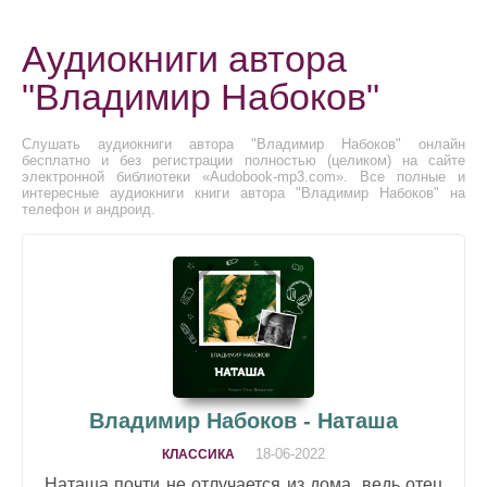
Аудиокниги автора
"Владимир Набоков"
Слушать аудиокниги автора "Владимир Набоков" онлайн
бесплатно и без регистрации полностью (целиком) на сайте
электронной библиотеки «Audobook-mp3.com». Все полные и
интересные аудиокниги книги автора "Владимир Набоков" на
телефон и андроид.
Владимир Набоков - Наташа
18-06-2022
КЛАССИКА
Наташа почти не отлучается из дома, ведь отец