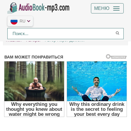
МЕНЮ
RU
Главная
Авторы
Автор Хорст Дембни