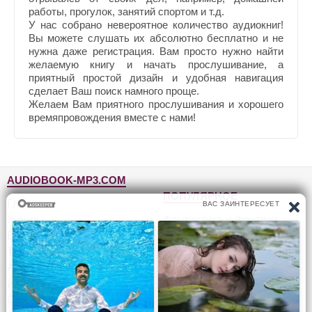
работы, прогулок, занятий спортом и т.д.
У нас собрано невероятное количество аудиокниг!
Вы можете слушать их абсолютно бесплатно и не
нужна даже регистрация. Вам просто нужно найти
желаемую книгу и начать прослушивание, а
приятный простой дизайн и удобная навигация
сделает Ваш поиск намного проще.
Желаем Вам приятного прослушивания и хорошего
времяпровождения вместе с нами!
AUDIOBOOK-MP3.COM
ПОПУЛЯРНОЕ
Главная
Жанры
Фантастика и фэнтези
Блог
Детективы, триллеры
Топ-100
Для детей
Авторы
Роман, проза
Исполнители
Приключения
Обратная связь
Юмор, сатира