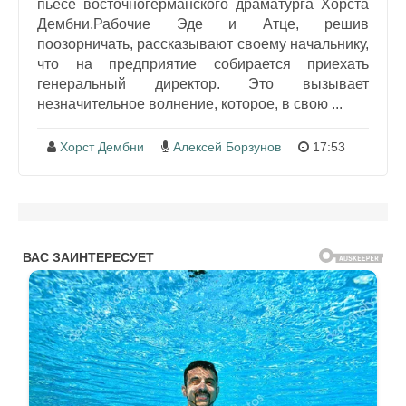
пьесе восточногерманского драматурга Хорста
Дембни.Рабочие Эде и Атце, решив
поозорничать, рассказывают своему начальнику,
что на предприятие собирается приехать
генеральный директор. Это вызывает
незначительное волнение, которое, в свою ...
Хорст Дембни
Алексей Борзунов
17:53