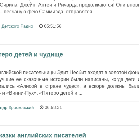
Сирила, Джейн, Антеи и Ричарда продолжаются! Они внов
 – песчаную фею Саммиэда, отправятся ...
 Детского Радио
05:51:56
теро детей и чудище
нглийской писательницы Эдит Несбит входят в золотой фон
Лучшие ее сказочные истории были написаны, когда дети 
вались «Алисой в стране чудес», а вскоре должны был
и «Винни-Пух». «Пятеро детей и ...
ндр Красковский
06:58:31
казки английских писателей