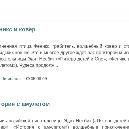
никс и ковёр
гненная птица Феникс, грабитель, волшебный ковер и ст
дских кошек! Это и многое другое ждет вас во второй книг
исательницы Эдит Несбит («Пятеро детей и Оно», «Феникс 
летом»). Чудеса продолж...
 Чигинская
05:06:09
тория с амулетом
гии английской писательницы Эдит Несбит («Пятеро детей 
вер», «История с амулетом») волшебные приключени