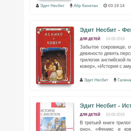
Эдит Несбит
Абр Капитан
03:19:14
Эдит Несбит - Фе
10-09-2018
ДЛЯ ДЕТЕЙ
Забытое сокровище, о
девяносто девять перси
трилогии английской п
ковер», «История с аму
Эдит Несбит
Галина
Эдит Несбит - Ис
10-09-2018
ДЛЯ ДЕТЕЙ
В третьей книге трило
оно», «Феникс и ко