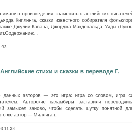
ниманию произведения знаменитых английских писателе
ьярда Киплинга, сказки известного собирателя фольклор
также Джулии Кавана, Джорджа Макдональда, Уиды (Луиз
ит.Содержание:...
:33
Английские стихи и сказки в переводе Г.
е данных авторов — это игра: игра со словом, игра с
тателем. Авторские каламбуры заставили переводчик
кий замысел заново, чтобы сделать шутку понятной дл
 кто же автор — Миллиган...
3:11:38