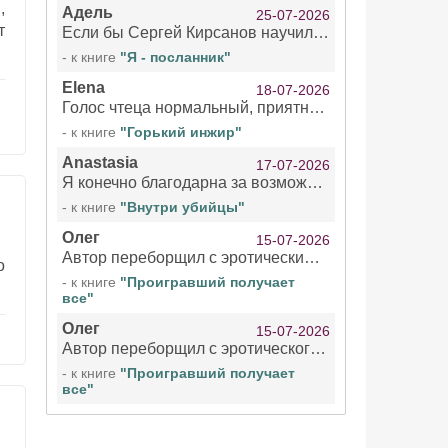
,
Адель
25-07-2026
т
Если бы Сергей Кирсанов научился не сглатывать каждые 1-2 минуты слюну, так что слышно в микрофоне и, что вызывает отвращение, то мелжно было бы слушать.
- к книге
"Я - посланник"
Elena
18-07-2026
Голос чтеца нормальный, приятный тембр. Мне очень понравилось озвучивание рассказа. Очень странный отзыв Надежды. Может у неё что-то с нервами?
- к книге
"Горький инжир"
Anastasia
17-07-2026
Я конечно благодарна за возможность бесплатно слушать книги даже новинки , но чтение этой книги просто ужасно
- к книге
"Внутри убийцы"
Олег
15-07-2026
Автор переборщил с эротическими сценами. Похоже, с этим у него проблемы.
о
- к книге
"Проигравший получает
все"
Олег
15-07-2026
Автор переборщил с эротического сценами. Похоже, с этим у него проблемы.
- к книге
"Проигравший получает
все"