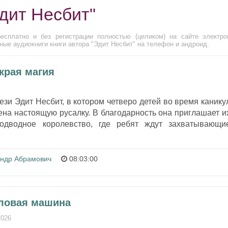
дит Несбит"
есплатно и без регистрации полностью (целиком) на сайте электро
ые аудиокниги книги автора "Эдит Несбит" на телефон и андроид.
края магия
ези Эдит Несбит, в котором четверо детей во время канику
ена настоящую русалку. В благодарность она приглашает и
одводное королевство, где ребят ждут захватывающи
андр Абрамович
08:03:00
иловая машина
2026