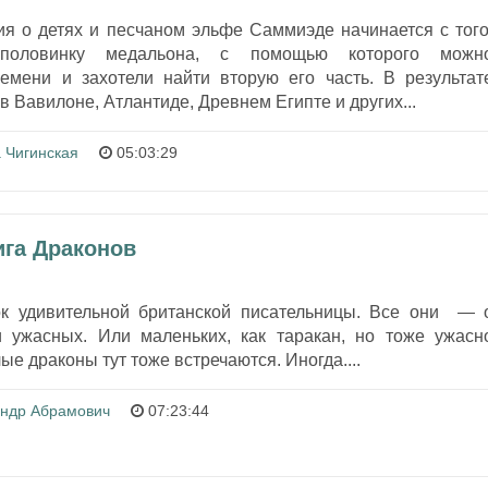
ия о детях и песчаном эльфе Саммиэде начинается с того
половинку медальона, с помощью которого можн
емени и захотели найти вторую его часть. В результат
в Вавилоне, Атлантиде, Древнем Египте и других...
 Чигинская
05:03:29
ига Драконов
ок удивительной британской писательницы. Все они — 
 ужасных. Или маленьких, как таракан, но тоже ужасн
е драконы тут тоже встречаются. Иногда....
андр Абрамович
07:23:44