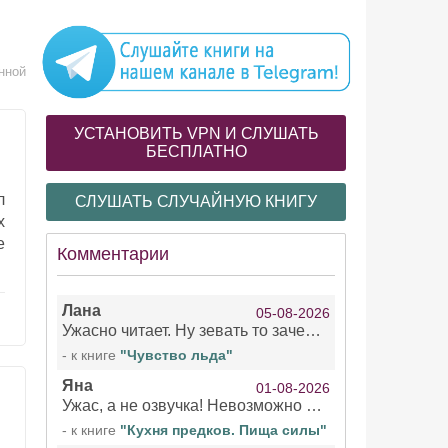
нной
УСТАНОВИТЬ VPN И СЛУШАТЬ
БЕСПЛАТНО
л
СЛУШАТЬ СЛУЧАЙНУЮ КНИГУ
х
е
Комментарии
Лана
05-08-2026
Ужасно читает. Ну зевать то зачем. Уже не говорю, что ударения ставит, как хочет.
- к книге
"Чувство льда"
Яна
01-08-2026
Ужас, а не озвучка! Невозможно вникать в смысл текста из за кривляний чтеца
- к книге
"Кухня предков. Пища силы"