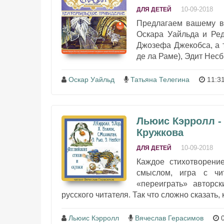
10-09-2018
ДЛЯ ДЕТЕЙ
Предлагаем вашему в
Оскара Уайльда и Ред
Джозефа Джекобса, а 
де ла Раме), Эдит Несб
Оскар Уайльд
Татьяна Телегина
11:31
Льюис Кэрролл - 
Кружкова
10-09-2018
ДЛЯ ДЕТЕЙ
Каждое стихотворени
смыслом, игра с чи
«переиграть» авторс
русского читателя. Так что сложно сказать,
Льюис Кэрролл
Вячеслав Герасимов
0