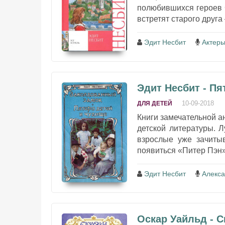
полюбившихся героев 
встретят старого друга
Эдит Несбит
Актеры
Эдит Несбит - Пя
10-09-2018
ДЛЯ ДЕТЕЙ
Книги замечательной а
детской литературы. 
взрослые уже зачиты
появиться «Питер Пэн» 
Эдит Несбит
Алекса
Оскар Уайльд - С