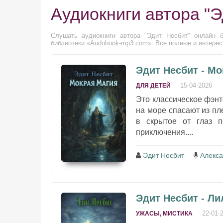
Аудиокниги автора "Э
Слушать аудиокниги автора "Эдит Несбит" онлайн б
библиотеки «Audobook-mp3.com». Все полные и интересн
Эдит Несбит - Мо
15-04-2026
ДЛЯ ДЕТЕЙ
Это классическое фэнт
на море спасают из пл
в скрытое от глаз п
приключения....
Эдит Несбит
Алекс
Эдит Несбит - Л
22-01-
УЖАСЫ, МИСТИКА