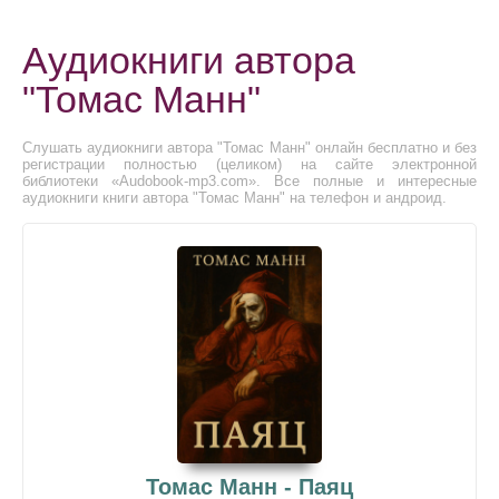
Аудиокниги автора
"Томас Манн"
Слушать аудиокниги автора "Томас Манн" онлайн бесплатно и без
регистрации полностью (целиком) на сайте электронной
библиотеки «Audobook-mp3.com». Все полные и интересные
аудиокниги книги автора "Томас Манн" на телефон и андроид.
Томас Манн - Паяц