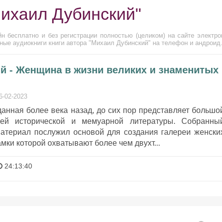
Михаил Дубинский"
н бесплатно и без регистрации полностью (целиком) на сайте электро
ные аудиокниги книги автора "Михаил Дубинский" на телефон и андроид
й - Женщина в жизни великих и знаменитых
6-02-2023
данная более века назад, до сих пор представляет большо
лей исторической и мемуарной литературы. Собранны
атериал послужил основой для создания галереи женски
мки которой охватывают более чем двухт...
24:13:40