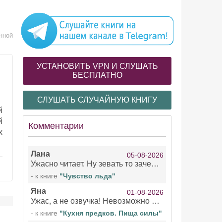
нной
.
УСТАНОВИТЬ VPN И СЛУШАТЬ
БЕСПЛАТНО
СЛУШАТЬ СЛУЧАЙНУЮ КНИГУ
й
й
Комментарии
х
Лана
05-08-2026
Ужасно читает. Ну зевать то зачем. Уже не говорю, что ударения ставит, как хочет.
- к книге
"Чувство льда"
Яна
01-08-2026
Ужас, а не озвучка! Невозможно вникать в смысл текста из за кривляний чтеца
- к книге
"Кухня предков. Пища силы"