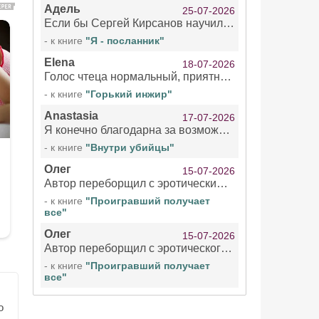
Адель
25-07-2026
Если бы Сергей Кирсанов научился не сглатывать каждые 1-2 минуты слюну, так что слышно в микрофоне и, что вызывает отвращение, то мелжно было бы слушать.
- к книге
"Я - посланник"
Elena
18-07-2026
Голос чтеца нормальный, приятный тембр. Мне очень понравилось озвучивание рассказа. Очень странный отзыв Надежды. Может у неё что-то с нервами?
- к книге
"Горький инжир"
Anastasia
17-07-2026
Я конечно благодарна за возможность бесплатно слушать книги даже новинки , но чтение этой книги просто ужасно
- к книге
"Внутри убийцы"
Олег
15-07-2026
Автор переборщил с эротическими сценами. Похоже, с этим у него проблемы.
- к книге
"Проигравший получает
все"
Олег
15-07-2026
Автор переборщил с эротического сценами. Похоже, с этим у него проблемы.
- к книге
"Проигравший получает
все"
о