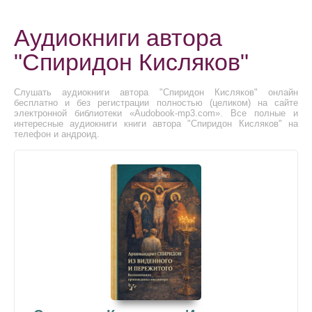
Аудиокниги автора
"Спиридон Кисляков"
Слушать аудиокниги автора "Спиридон Кисляков" онлайн
бесплатно и без регистрации полностью (целиком) на сайте
электронной библиотеки «Audobook-mp3.com». Все полные и
интересные аудиокниги книги автора "Спиридон Кисляков" на
телефон и андроид.