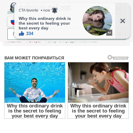
МЕНЮ
RU
Главная
Авторы
Автор Спиридон Кисляков