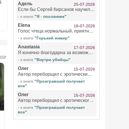
й
Адель
25-07-2026
Если бы Сергей Кирсанов научился не сглатывать каждые 1-2 минуты слюну, так что слышно в микрофоне и, что вызывает отвращение, то мелжно было бы слушать.
- к книге
"Я - посланник"
Elena
18-07-2026
Голос чтеца нормальный, приятный тембр. Мне очень понравилось озвучивание рассказа. Очень странный отзыв Надежды. Может у неё что-то с нервами?
- к книге
"Горький инжир"
Anastasia
17-07-2026
Я конечно благодарна за возможность бесплатно слушать книги даже новинки , но чтение этой книги просто ужасно
- к книге
"Внутри убийцы"
Олег
15-07-2026
Автор переборщил с эротическими сценами. Похоже, с этим у него проблемы.
- к книге
"Проигравший получает
все"
Олег
15-07-2026
Автор переборщил с эротического сценами. Похоже, с этим у него проблемы.
- к книге
"Проигравший получает
все"