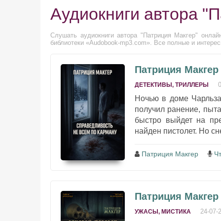
Аудиокниги автора "П
Слушать аудиокниги автора "Патриция Макгер" онлайн
библиотеки «Audobook-mp3.com». Все полные и интересн
Патриция Макгер
ДЕТЕКТИВЫ, ТРИЛЛЕРЫ
Ночью в доме Чарльза
получил ранение, пыта
быстро выйдет на пре
найден пистолет. Но сне
Патриция Макгер
Ч
Патриция Макгер 
24-07-
УЖАСЫ, МИСТИКА