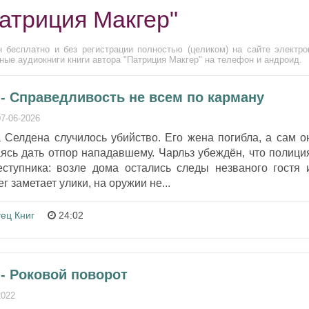
атриция Макгер"
 бесплатно и без регистрации полностью (целиком) на сайте электро
ые аудиокниги книги автора "Патриция Макгер" на телефон и андроид.
 - Справедливость не всем по карману
07-06-2026
 Селдена случилось убийство. Его жена погибла, а сам о
ясь дать отпор нападавшему. Чарльз убеждён, что полици
ступника: возле дома остались следы незваного гостя 
г заметает улики, на оружии не...
тец Книг
24:02
- Роковой поворот
2022