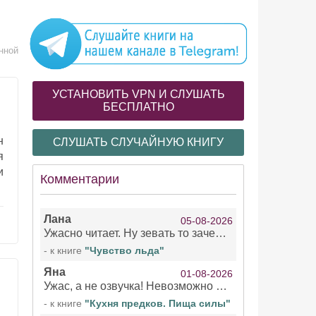
нной
УСТАНОВИТЬ VPN И СЛУШАТЬ
БЕСПЛАТНО
н
СЛУШАТЬ СЛУЧАЙНУЮ КНИГУ
я
и
Комментарии
Лана
05-08-2026
Ужасно читает. Ну зевать то зачем. Уже не говорю, что ударения ставит, как хочет.
- к книге
"Чувство льда"
Яна
01-08-2026
Ужас, а не озвучка! Невозможно вникать в смысл текста из за кривляний чтеца
- к книге
"Кухня предков. Пища силы"