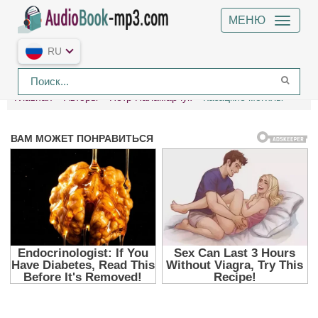
МЕНЮ
RU
Главная
Авторы
Пётр Паламарчук
Казацкие могилы