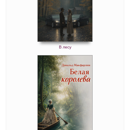
0067
0068
0069
0070
0071
В лесу
0072