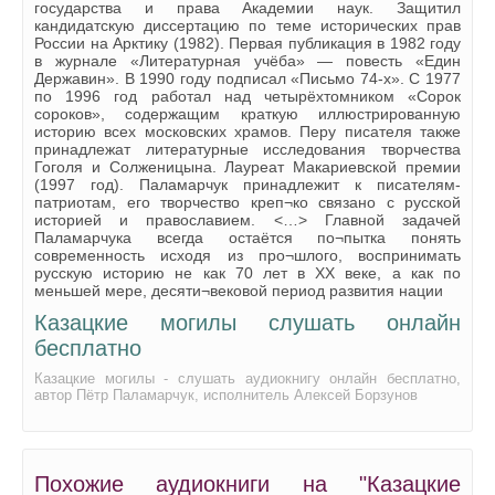
государства и права Академии наук. Защитил
0025
кандидатскую диссертацию по теме исторических прав
России на Арктику (1982). Первая публикация в 1982 году
0026
в журнале «Литературная учёба» — повесть «Един
Державин». В 1990 году подписал «Письмо 74-х». С 1977
0027
по 1996 год работал над четырёхтомником «Сорок
сороков», содержащим краткую иллюстрированную
0028
историю всех московских храмов. Перу писателя также
принадлежат литературные исследования творчества
0029
Гоголя и Солженицына. Лауреат Макариевской премии
(1997 год). Паламарчук принадлежит к писателям-
0030
патриотам, его творчество креп¬ко связано с русской
историей и православием. <…> Главной задачей
0031
Паламарчука всегда остаётся по¬пытка понять
современность исходя из про¬шлого, воспринимать
0032
русскую историю не как 70 лет в XX веке, а как по
меньшей мере, десяти¬вековой период развития нации
0033
Казацкие могилы слушать онлайн
0034
бесплатно
0035
Казацкие могилы - слушать аудиокнигу онлайн бесплатно,
автор Пётр Паламарчук, исполнитель Алексей Борзунов
0036
0037
0038
Похожие аудиокниги на "Казацкие