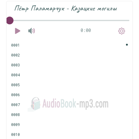
Пётр Паламарчук - Казацкие могилы
0:00
0001
0002
0003
0004
0005
0006
0007
0008
0009
0010