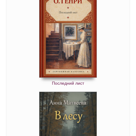
0053
0054
0055
0056
0057
0058
0059
0060
0061
Последний лист
0062
0063
0064
0065
0066