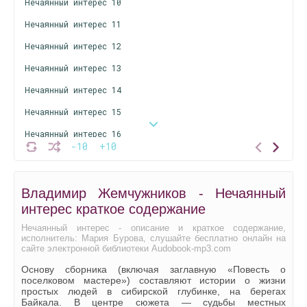
Нечаянный интерес 10
Нечаянный интерес 11
Нечаянный интерес 12
Нечаянный интерес 13
Нечаянный интерес 14
Нечаянный интерес 15
Нечаянный интерес 16
-10
+10
Нечаянный интерес 17
Нечаянный интерес 18
Владимир Жемчужников - Нечаянный
Нечаянный интерес 19
интерес краткое содержание
Нечаянный интерес 20
Нечаянный интерес - описание и краткое содержание,
исполнитель: Мария Бурова, слушайте бесплатно онлайн на
Нечаянный интерес 21
сайте электронной библиотеки Audobook-mp3.com
Нечаянный интерес 22
Основу сборника (включая заглавную «Повесть о
поселковом мастере») составляют истории о жизни
Нечаянный интерес 23
простых людей в сибирской глубинке, на берегах
Байкала. В центре сюжета — судьбы местных