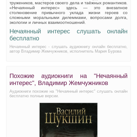
Нечаянный интерес 24
тружеников, мастеров своего дела и таёжных романтиков.
«Нечаянный интерес» здесь — это внезапное
Нечаянный интерес 25
столкновение привычного уклада жизни героев со
сложными моральными дилеммами, вопросами долга,
экологии и личных взаимоотношений.
Нечаянный интерес слушать онлайн
бесплатно
Нечаянный интерес - слушать аудиокнигу онлайн бесплатно,
автор Владимир Жемчужников, исполнитель Мария Бурова
Похожие аудиокниги на "Нечаянный
интерес", Владимир Жемчужников
Аудиокниги похожие на "Нечаянный интерес" слушать онлайн
бесплатно полные версии.