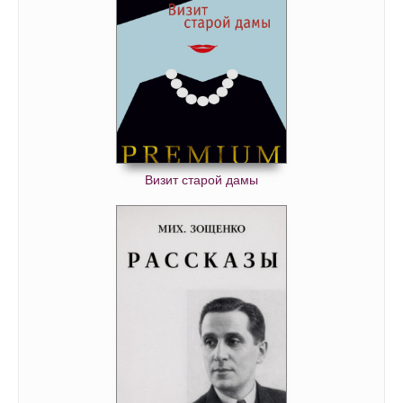
066
067
068
069
070
071
Визит старой дамы
072
073
074
075
076
077
078
079