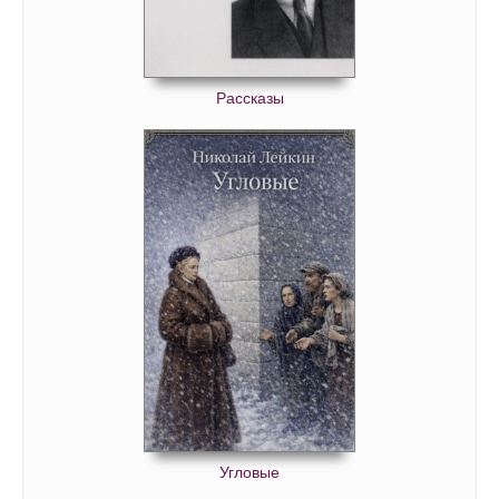
080
081
Рассказы
082
083
084
085
086
087
088
089
090
091
092
Угловые
093