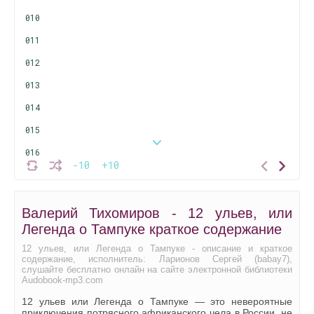
010
011
012
013
014
015
016
-10
+10
017
018
Валерий Тихомиров - 12 ульев, или
019
Легенда о Тампуке краткое содержание
020
12 ульев, или Легенда о Тампуке - описание и краткое
содержание, исполнитель: Ларионов Сергей (babay7),
021
слушайте бесплатно онлайн на сайте электронной библиотеки
Audobook-mp3.com
022
12 ульев или Легенда о Тампуке — это невероятные
023
приключения потрясного африканского чела в России, не