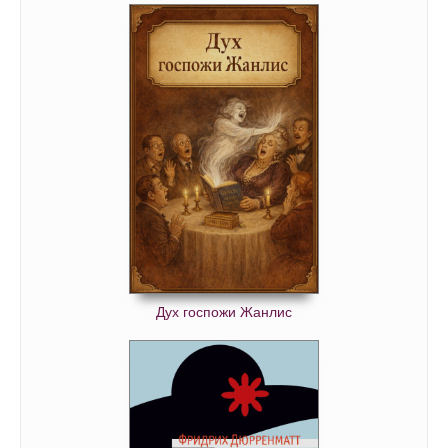
052
053
054
055
056
057
058
059
060
Дух госпожи Жанлис
061
062
063
064
065