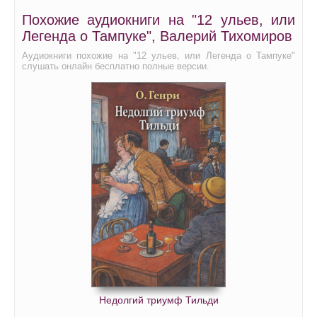
Похожие аудиокниги на "12 ульев, или
038
Легенда о Тампуке", Валерий Тихомиров
039
Аудиокниги похожие на "12 ульев, или Легенда о Тампуке"
040
слушать онлайн бесплатно полные версии.
041
042
043
044
045
046
047
048
049
050
Недолгий триумф Тильди
051