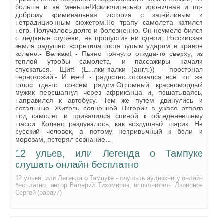
больше и не меньше!Исключительно ироничная и по-
024
доброму криминальная история с затейливым и
нетрадиционным сюжетом.По трапу самолета катился
025
негр. Получалось долго и болезненно. Он неумело бился
о ледяные ступени, не пропустив ни одной. Российская
026
земля радушно встретила гостя тупым ударом в правое
колено.- Велкам! - Пьяно грянуло откуда-то сверху, из
027
теплой утробы самолета, и пассажиры начали
спускаться.- Щит! (Е...лки-палки (англ.)) - простонал
028
чернокожий.- И меч! - радостно отозвался все тот же
голос где-то совсем рядом.Огромный красномордый
029
мужик перешагнул через африканца и, пошатываясь,
направился к автобусу. Тем же путем двинулись и
030
остальные. Житель солнечной Нигерии в ужасе отполз
под самолет и привалился спиной к обледеневшему
031
шасси. Колено раздувалось, как воздушный шарик. Не
русский человек, а потому непривычный к боли и
032
морозам, потерял сознание...
12 ульев, или Легенда о Тампуке
033
слушать онлайн бесплатно
034
12 ульев, или Легенда о Тампуке - слушать аудиокнигу онлайн
035
бесплатно, автор Валерий Тихомиров, исполнитель Ларионов
Сергей (babay7)
036
037