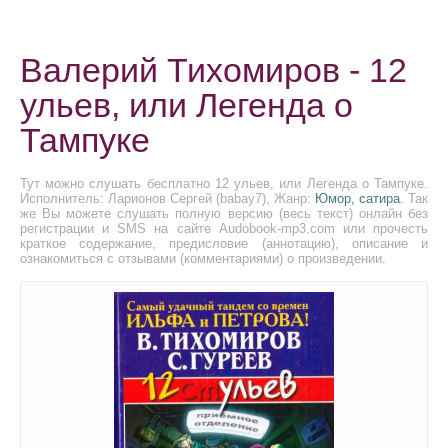
Валерий Тихомиров - 12
ульев, или Легенда о
Тампуке
Тут можно слушать бесплатно 12 ульев, или Легенда о Тампуке.
Исполнитель: Ларионов Сергей (babay7), Жанр:
Юмор, сатира
. Так
же Вы можете слушать полную версию (весь текст) онлайн без
регистрации и SMS на сайте Audobook-mp3.com или прочесть
краткое содержание, предисловие (аннотацию), описание и
ознакомиться с отзывами (комментариями) о произведении.