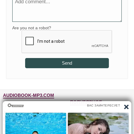
Are you not a robot?
Send
AUDIOBOOK-MP3.COM
ПОПУЛЯРНОЕ
Главная
Жанры
Фантастика и фэнтези
Блог
Детективы, триллеры
Топ-100
Для детей
Авторы
Роман, проза