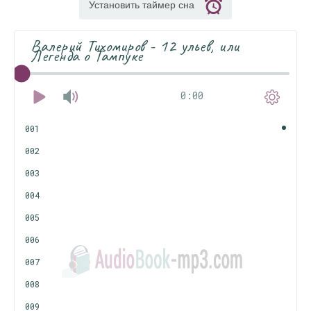
Установить таймер сна
Валерий Тихомиров - 12 ульев, или
Легенда о Тампуке
0:00
001
002
003
004
005
006
007
008
009