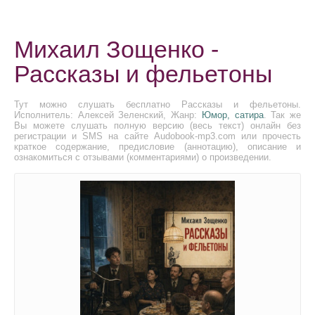
Михаил Зощенко -
Рассказы и фельетоны
Тут можно слушать бесплатно Рассказы и фельетоны.
Исполнитель: Алексей Зеленский, Жанр:
Юмор, сатира
. Так же
Вы можете слушать полную версию (весь текст) онлайн без
регистрации и SMS на сайте Audobook-mp3.com или прочесть
краткое содержание, предисловие (аннотацию), описание и
ознакомиться с отзывами (комментариями) о произведении.