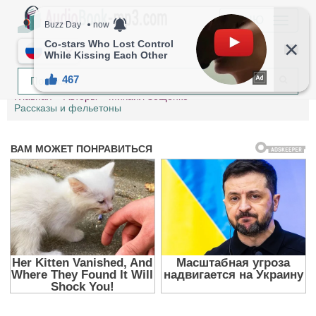
МЕНЮ
RU
Главная
Авторы
Михаил Зощенко
Рассказы и фельетоны