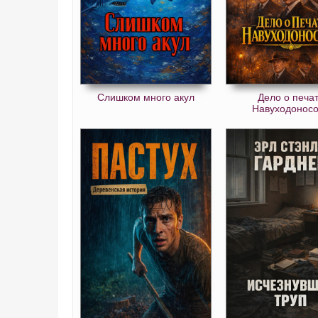
Слишком много акул
Дело о печа
Навуходонос