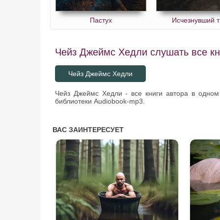
Пастух
Исчезнувший т
Чейз Джеймс Хедли слушать все кн
Чейз Джеймс Хедли
Чейз Джеймс Хедли - все книги автора в одном
библиотеки Audiobook-mp3.