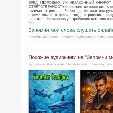
ВРЕД ЗДОРОВЬЮ, ИХ НЕЗАКОННЫЙ ОБОРОТ
ОТВЕТСТВЕННОСТЬКоллекция из коротких, хлест
отличие от романов Чейза, где интрига раскруч
стремительно, а финал каждого рассказа нас
напитков. Чрезмерное употребление алкоголя вр
брань
Запомни мои слова слушать онлай
Запомни мои слова - слушать аудиокнигу онлайн бес
Похожие аудиокниги на "Запомни м
Аудиокниги похожие на "Запомни мои слова" слушать