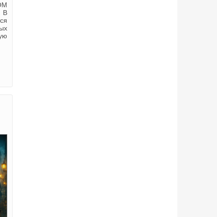
ОМ
 В
тся
ых
ную