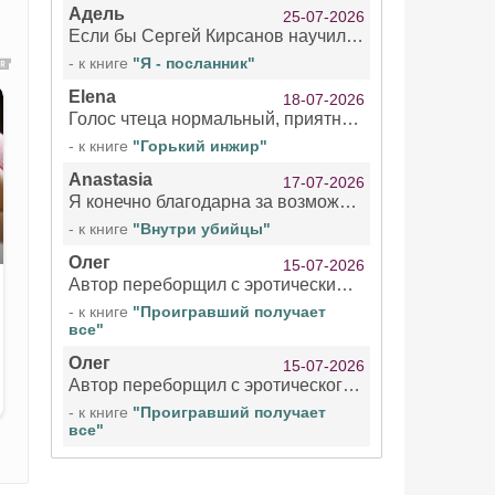
Адель
25-07-2026
Если бы Сергей Кирсанов научился не сглатывать каждые 1-2 минуты слюну, так что слышно в микрофоне и, что вызывает отвращение, то мелжно было бы слушать.
- к книге
"Я - посланник"
Elena
18-07-2026
Голос чтеца нормальный, приятный тембр. Мне очень понравилось озвучивание рассказа. Очень странный отзыв Надежды. Может у неё что-то с нервами?
- к книге
"Горький инжир"
Anastasia
17-07-2026
Я конечно благодарна за возможность бесплатно слушать книги даже новинки , но чтение этой книги просто ужасно
- к книге
"Внутри убийцы"
Олег
15-07-2026
Автор переборщил с эротическими сценами. Похоже, с этим у него проблемы.
- к книге
"Проигравший получает
все"
Олег
15-07-2026
Автор переборщил с эротического сценами. Похоже, с этим у него проблемы.
- к книге
"Проигравший получает
все"