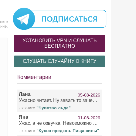
жете
ние,
УСТАНОВИТЬ VPN И СЛУШАТЬ
БЕСПЛАТНО
СЛУШАТЬ СЛУЧАЙНУЮ КНИГУ
Комментарии
Лана
05-08-2026
Ужасно читает. Ну зевать то зачем. Уже не говорю, что ударения ставит, как хочет.
- к книге
"Чувство льда"
Яна
01-08-2026
Ужас, а не озвучка! Невозможно вникать в смысл текста из за кривляний чтеца
- к книге
"Кухня предков. Пища силы"