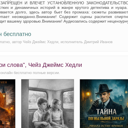
 ЗАПРЕЩЕН И ВЛЕЧЕТ УСТАНОВЛЕННУЮ ЗАКОНОДАТЕЛЬСТВ
ких и динамичных историй в жанре крутого детектива и нуара.
ивается долго, здесь автор бьет без промаха: сюжеты развиваю
тупает неожиданно.Внимание! Содержит сцены распития спиртн
едит вашему здоровью.Внимание! Аудиозапись содержит нецензур
н бесплатно
платно, автор Чейз Джеймс Хедли, исполнитель Дмитрий Иванов
ои слова", Чейз Джеймс Хедли
 онлайн бесплатно полные версии.