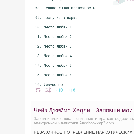
08. Великолепная возможность
09. Прогулка в парке
10. Место любви 1
11. Место любви 2
12. Место любви 3
13. Место любви 4
14. Место любви 5
15. Место любви 6
16. Дежурство
-10
+10
17. Ночь отдыха
18. Яблочное бренди
Чейз Джеймс Хедли - Запомни мои 
19. Подслушенный разговор
Запомни мои слова - описание и краткое содержан
20. Намалеванный ангел-1
электронной библиотеки Audobook-mp3.com
НЕЗАКОННОЕ ПОТРЕБЛЕНИЕ НАРКОТИЧЕСКИХ 
21. Намалеванный ангел-2