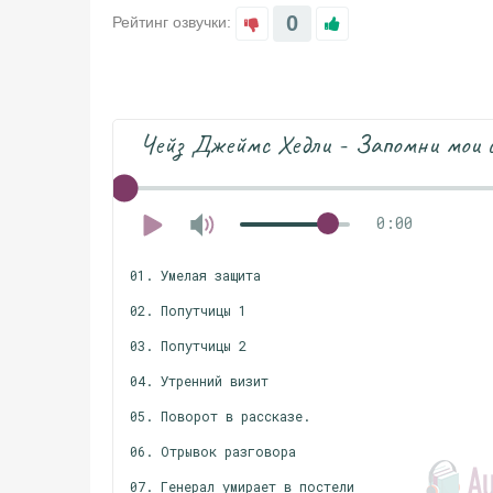
0
Рейтинг озвучки:
Чейз Джеймс Хедли - Запомни мои 
0:00
01. Умелая защита
02. Попутчицы 1
03. Попутчицы 2
04. Утренний визит
05. Поворот в рассказе.
06. Отрывок разговора
07. Генерал умирает в постели