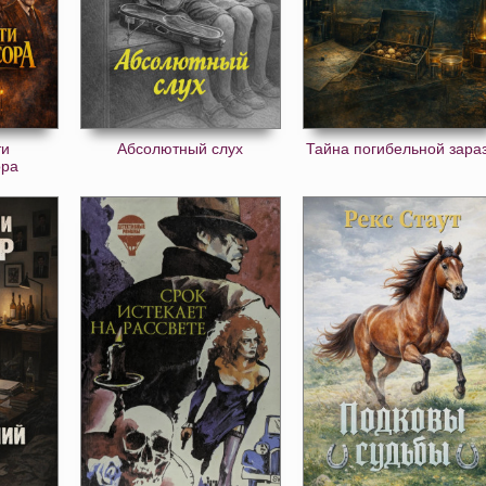
ти
Абсолютный слух
Тайна погибельной зара
ора