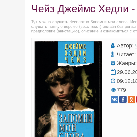
Чейз Джеймс Хедли -
Тут можно слушать бесплатно Запомни мои слова. Ис
слушать полную версию (весь текст) онлайн без регис
предисловие (аннотацию), описание и ознакомиться с о
Автор:
Читает:
Жанры:
29.06.2
09:12:1
779