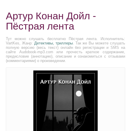
Артур Конан Дойл -
Пёстрая лента
Тут можно слушать бесплатно Пёстрая лента. Исполнитель:
VartKes, Жанр:
Детективы, триллеры
. Так же Вы можете слушать
полную версию (весь текст) онлайн без регистрации и SMS на
сайте Audobook-mp3.com или прочесть краткое содержание,
предисловие (аннотацию), описание и ознакомиться с отзывами
(комментариями) о произведении.