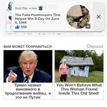
МЕНЮ
RU
Главная
Авторы
Артур Конан Дойл
Пёстрая лента