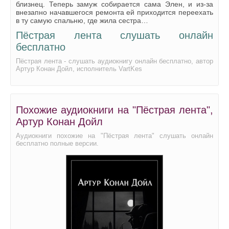
близнец. Теперь замуж собирается сама Элен, и из‑за
внезапно начавшегося ремонта ей приходится переехать
в ту самую спальню, где жила сестра…
Пёстрая лента слушать онлайн
бесплатно
Пёстрая лента - слушать аудиокнигу онлайн бесплатно, автор
Артур Конан Дойл, исполнитель VartKes
Похожие аудиокниги на "Пёстрая лента",
Артур Конан Дойл
Аудиокниги похожие на "Пёстрая лента" слушать онлайн
бесплатно полные версии.