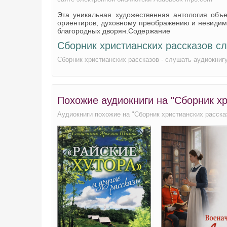
Эта уникальная художественная антология объ
Сборник христианских рассказов 21
ориентиров, духовному преображению и невидим
благородных дворян.Содержание
Сборник христианских рассказов 22
Сборник христианских рассказов с
Сборник христианских рассказов 23
Сборник христианских рассказов - слушать аудиокниг
Сборник христианских рассказов 24
Сборник христианских рассказов 25
Похожие аудиокниги на "Сборник хр
Аудиокниги похожие на "Сборник христианских расска