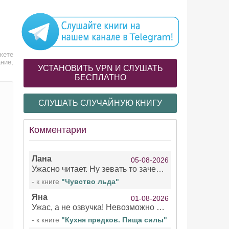
жете
ние,
УСТАНОВИТЬ VPN И СЛУШАТЬ
БЕСПЛАТНО
СЛУШАТЬ СЛУЧАЙНУЮ КНИГУ
Комментарии
Лана
05-08-2026
Ужасно читает. Ну зевать то зачем. Уже не говорю, что ударения ставит, как хочет.
- к книге
"Чувство льда"
Яна
01-08-2026
Ужас, а не озвучка! Невозможно вникать в смысл текста из за кривляний чтеца
- к книге
"Кухня предков. Пища силы"