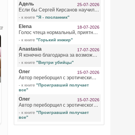
Адель
25-07-2026
Если бы Сергей Кирсанов научился не сглатывать каждые 1-2 минуты слюну, так что слышно в микрофоне и, что вызывает отвращение, то мелжно было бы слушать.
- к книге
"Я - посланник"
Elena
18-07-2026
Голос чтеца нормальный, приятный тембр. Мне очень понравилось озвучивание рассказа. Очень странный отзыв Надежды. Может у неё что-то с нервами?
- к книге
"Горький инжир"
Anastasia
17-07-2026
Я конечно благодарна за возможность бесплатно слушать книги даже новинки , но чтение этой книги просто ужасно
- к книге
"Внутри убийцы"
Олег
15-07-2026
Автор переборщил с эротическими сценами. Похоже, с этим у него проблемы.
- к книге
"Проигравший получает
все"
Олег
15-07-2026
Автор переборщил с эротического сценами. Похоже, с этим у него проблемы.
- к книге
"Проигравший получает
все"