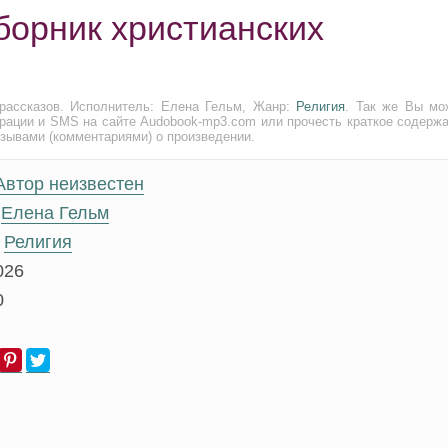
борник христианских
рассказов. Исполнитель: Елена Гельм, Жанр:
Религия
. Так же Вы мо
трации и SMS на сайте Audobook-mp3.com или прочесть краткое содержа
тзывами (комментариями) о произведении.
Автор неизвестен
Елена Гельм
Религия
026
0