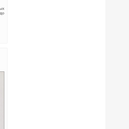
ых
 до