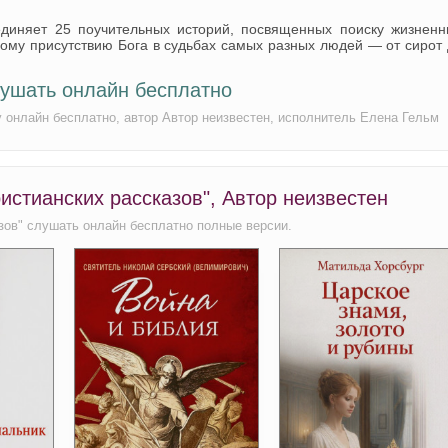
единяет 25 поучительных историй, посвященных поиску жизненн
ому присутствию Бога в судьбах самых разных людей — от сирот
лушать онлайн бесплатно
у онлайн бесплатно, автор Автор неизвестен, исполнитель Елена Гельм
истианских рассказов", Автор неизвестен
зов" слушать онлайн бесплатно полные версии.