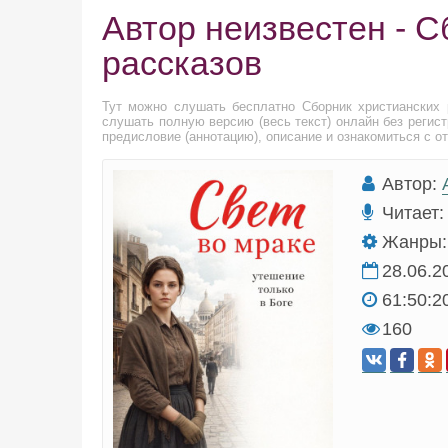
Автор неизвестен - С
рассказов
Тут можно слушать бесплатно Сборник христианских 
слушать полную версию (весь текст) онлайн без регис
предисловие (аннотацию), описание и ознакомиться с о
Автор:
Читает:
Жанры:
28.06.2
61:50:2
160