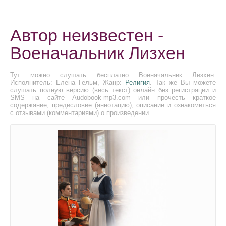
Автор неизвестен -
Военачальник Лизхен
Тут можно слушать бесплатно Военачальник Лизхен.
Исполнитель: Елена Гельм, Жанр:
Религия
. Так же Вы можете
слушать полную версию (весь текст) онлайн без регистрации и
SMS на сайте Audobook-mp3.com или прочесть краткое
содержание, предисловие (аннотацию), описание и ознакомиться
с отзывами (комментариями) о произведении.