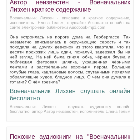
Автор неизвестен - Военачальник
Лизхен краткое содержание
Военачальник Лизхен - описание и краткое содержание,
исполнитель: Елена Гельм, слушайте бесплатно онлайн на
сайте электронной библиотеки Audobook-mp3.com
Она устроилась на пороге дома на Гербергассе. Так
незаметно вписывалась в окружающую серость и так
походила на других девчонок из этого квартала, что из
десяти прохожих лишь один, пожалуй, задержал бы на
ней взгляд. На ней была синяя юбка, чёрная блузка и
поблёкшая фетровая шляпка, украшенная чёрными
лентами и растрёпанным вороньим пером. Большие
голубые глаза, каштановые волосы, спутанными прядями
обрамлявшие худое, бледное лицо. О чём она думала в
тот миг? О чём грезила?
Военачальник Лизхен слушать онлайн
бесплатно
Военачальник Лизхен - слушать аудиокнигу онлайн
бесплатно, автор Автор неизвестен, исполнитель Елена Гельм
Похожие аудиокниги на "Военачальник