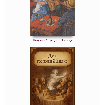
Недолгий триумф Тильди