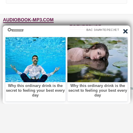
AUDIOBOOK-MP3.COM
ПОПУЛЯРНОЕ
Главная
Жанры
Фантастика и фэнтези
Блог
Детективы, триллеры
Топ-100
Для детей
Авторы
Роман, проза
Исполнители
Приключения
Обратная связь
Юмор, сатира
© 2010-2026
Audiobook-mp3.com