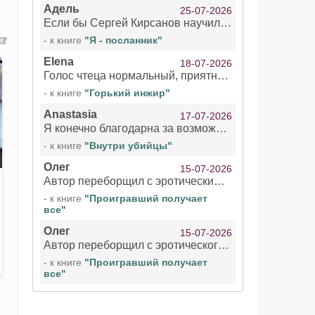
Адель
25-07-2026
Если бы Сергей Кирсанов научился не сглатывать каждые 1-2 минуты слюну, так что слышно в микрофоне и, что вызывает отвращение, то мелжно было бы слушать.
- к книге
"Я - посланник"
Elena
18-07-2026
Голос чтеца нормальный, приятный тембр. Мне очень понравилось озвучивание рассказа. Очень странный отзыв Надежды. Может у неё что-то с нервами?
- к книге
"Горький инжир"
Anastasia
17-07-2026
Я конечно благодарна за возможность бесплатно слушать книги даже новинки , но чтение этой книги просто ужасно
- к книге
"Внутри убийцы"
Олег
15-07-2026
Автор переборщил с эротическими сценами. Похоже, с этим у него проблемы.
- к книге
"Проигравший получает
все"
Олег
15-07-2026
Автор переборщил с эротического сценами. Похоже, с этим у него проблемы.
- к книге
"Проигравший получает
все"