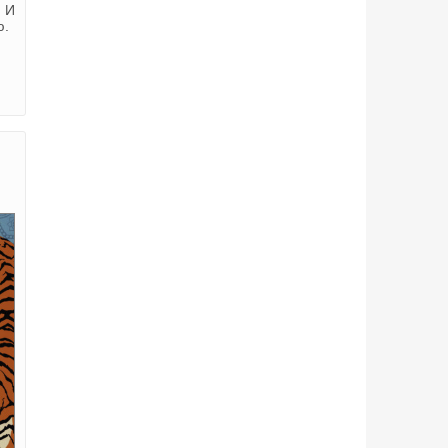
. И
ю.