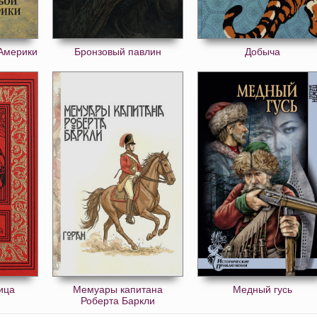
Америки
Бронзовый павлин
Добыча
ица
Мемуары капитана
Медный гусь
Роберта Баркли