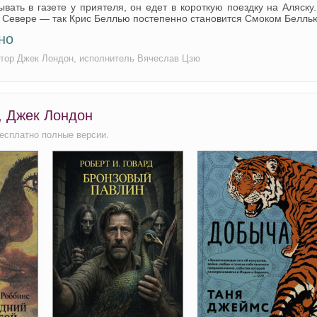
вать в газете у приятеля, он едет в короткую поездку на Аляску
на Севере — так Крис Беллью постепенно становится Смоком Белль
но
автор Джек Лондон, исполнитель Вячеслав Цзю
, Джек Лондон
есплатно полные версии.