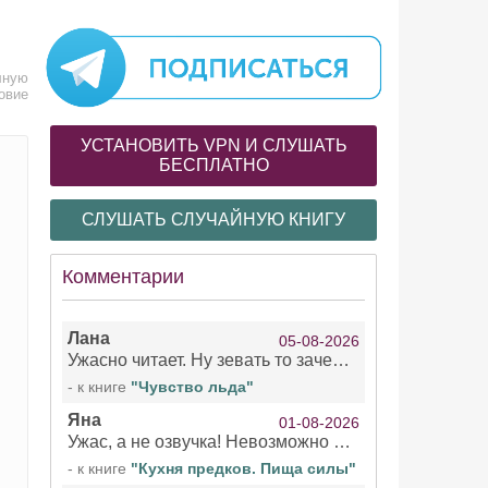
лную
овие
УСТАНОВИТЬ VPN И СЛУШАТЬ
БЕСПЛАТНО
СЛУШАТЬ СЛУЧАЙНУЮ КНИГУ
Комментарии
Лана
05-08-2026
Ужасно читает. Ну зевать то зачем. Уже не говорю, что ударения ставит, как хочет.
- к книге
"Чувство льда"
Яна
01-08-2026
Ужас, а не озвучка! Невозможно вникать в смысл текста из за кривляний чтеца
- к книге
"Кухня предков. Пища силы"