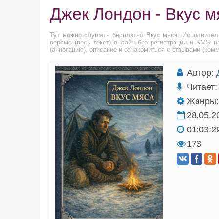
Джек Лондон - Вкус м
Тут можно слушать бесплатно Вкус мяса. Исполните
версию (весь текст) онлайн без регистрации и SMS н
(аннотацию), описание и ознакомиться с отзывами (ком
Автор:
Читает:
Жанры:
28.05.2
01:03:2
173