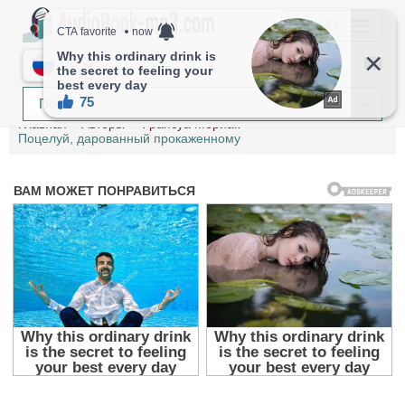
МЕНЮ
RU
Главная
Авторы
Франсуа Мориак
Поцелуй, дарованный прокаженному