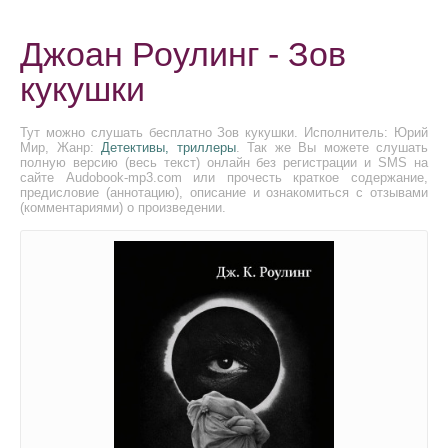
Джоан Роулинг - Зов
кукушки
Тут можно слушать бесплатно Зов кукушки. Исполнитель: Юрий
Мир, Жанр:
Детективы, триллеры
. Так же Вы можете слушать
полную версию (весь текст) онлайн без регистрации и SMS на
сайте Audobook-mp3.com или прочесть краткое содержание,
предисловие (аннотацию), описание и ознакомиться с отзывами
(комментариями) о произведении.