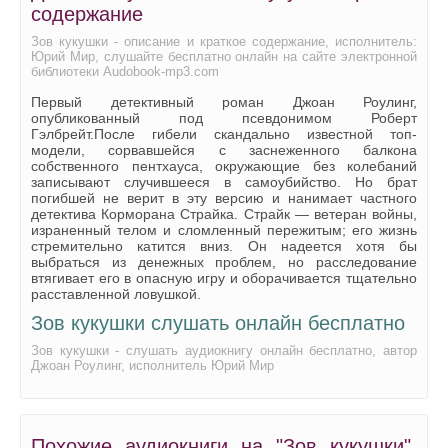
содержание
Зов кукушки - описание и краткое содержание, исполнитель:
Юрий Мир, слушайте бесплатно онлайн на сайте электронной
библиотеки Audobook-mp3.com
Первый детективный роман Джоан Роулинг,
опубликованный под псевдонимом Роберт
Гэлбрейт.После гибели скандально известной топ-
модели, сорвавшейся с заснеженного балкона
собственного пентхауса, окружающие без колебаний
записывают случившееся в самоубийство. Но брат
погибшей не верит в эту версию и нанимает частного
детектива Корморана Страйка. Страйк — ветеран войны,
израненный телом и сломленный пережитым; его жизнь
стремительно катится вниз. Он надеется хотя бы
выбраться из денежных проблем, но расследование
втягивает его в опасную игру и оборачивается тщательно
расставленной ловушкой.
Зов кукушки слушать онлайн бесплатно
Зов кукушки - слушать аудиокнигу онлайн бесплатно, автор
Джоан Роулинг, исполнитель Юрий Мир
Похожие аудиокниги на "Зов кукушки",