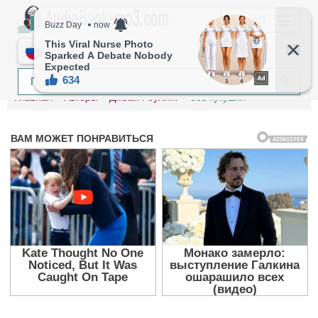
МЕНЮ
RU
Главная
Авторы
Джоан Роулинг
Зов кукушки