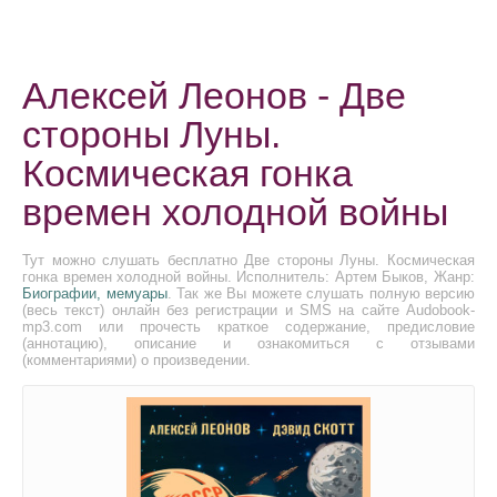
Алексей Леонов - Две
стороны Луны.
Космическая гонка
времен холодной войны
Тут можно слушать бесплатно Две стороны Луны. Космическая
гонка времен холодной войны. Исполнитель: Артем Быков, Жанр:
Биографии, мемуары
. Так же Вы можете слушать полную версию
(весь текст) онлайн без регистрации и SMS на сайте Audobook-
mp3.com или прочесть краткое содержание, предисловие
(аннотацию), описание и ознакомиться с отзывами
(комментариями) о произведении.