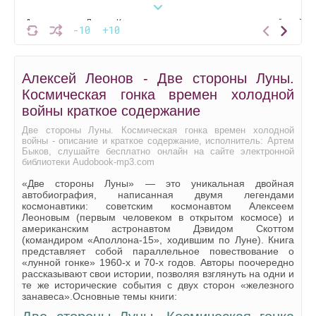
Две стороны Луны. Космическая гонка времен холодной войны
-10
+10
Две стороны Луны. Космическая гонка времен холодной войны
Алексей Леонов - Две стороны Луны.
Космическая гонка времен холодной
войны краткое содержание
Две стороны Луны. Космическая гонка времен холодной
войны - описание и краткое содержание, исполнитель: Артем
Быков, слушайте бесплатно онлайн на сайте электронной
библиотеки Audobook-mp3.com
«Две стороны Луны» — это уникальная двойная
автобиография, написанная двумя легендами
космонавтики: советским космонавтом Алексеем
Леоновым (первым человеком в открытом космосе) и
американским астронавтом Дэвидом Скоттом
(командиром «Аполлона-15», ходившим по Луне). Книга
представляет собой параллельное повествование о
«лунной гонке» 1960-х и 70-х годов. Авторы поочередно
рассказывают свои истории, позволяя взглянуть на одни и
те же исторические события с двух сторон «железного
занавеса».Основные темы книги: