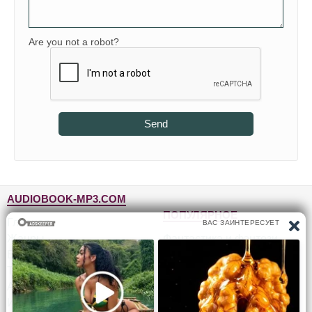
Are you not a robot?
Send
AUDIOBOOK-MP3.COM
ПОПУЛЯРНОЕ
Главная
Жанры
Фантастика и фэнтези
Блог
Детективы, триллеры
Топ-100
Для детей
Авторы
Роман, проза
Исполнители
Приключения