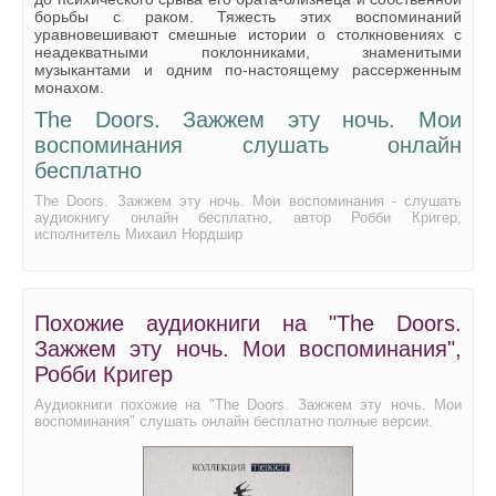
борьбы с раком. Тяжесть этих воспоминаний
The Doors. Зажжём эту ночь. Мои воспоминания 32
уравновешивают смешные истории о столкновениях с
неадекватными поклонниками, знаменитыми
The Doors. Зажжём эту ночь. Мои воспоминания 33
музыкантами и одним по-настоящему рассерженным
монахом.
The Doors. Зажжём эту ночь. Мои воспоминания 34
The Doors. Зажжем эту ночь. Мои
The Doors. Зажжём эту ночь. Мои воспоминания 35
воспоминания слушать онлайн
The Doors. Зажжём эту ночь. Мои воспоминания 36
бесплатно
The Doors. Зажжём эту ночь. Мои воспоминания 37
The Doors. Зажжем эту ночь. Мои воспоминания - слушать
аудиокнигу онлайн бесплатно, автор Робби Кригер,
The Doors. Зажжём эту ночь. Мои воспоминания 38
исполнитель Михаил Нордшир
The Doors. Зажжём эту ночь. Мои воспоминания 39
The Doors. Зажжём эту ночь. Мои воспоминания 40
Похожие аудиокниги на "The Doors.
The Doors. Зажжём эту ночь. Мои воспоминания 41
Зажжем эту ночь. Мои воспоминания",
Робби Кригер
The Doors. Зажжём эту ночь. Мои воспоминания 42
Аудиокниги похожие на "The Doors. Зажжем эту ночь. Мои
The Doors. Зажжём эту ночь. Мои воспоминания 43
воспоминания" слушать онлайн бесплатно полные версии.
The Doors. Зажжём эту ночь. Мои воспоминания 44
The Doors. Зажжём эту ночь. Мои воспоминания 45