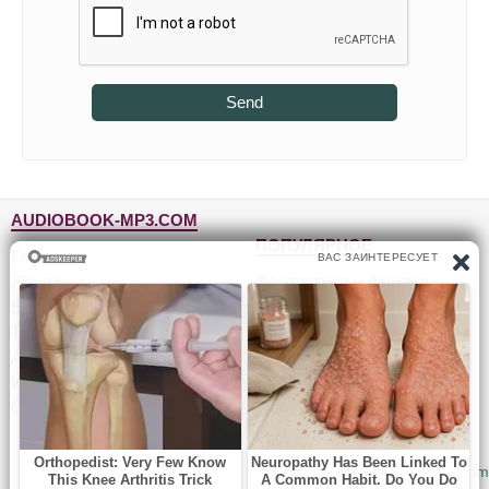
Send
AUDIOBOOK-MP3.COM
ПОПУЛЯРНОЕ
Главная
Жанры
Фантастика и фэнтези
Блог
Детективы, триллеры
Топ-100
Для детей
Авторы
Роман, проза
Исполнители
Приключения
Обратная связь
Юмор, сатира
© 2010-2026
Audiobook-mp3.com