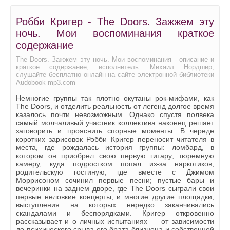
The Doors. Зажжём эту ночь. Мои воспоминания 18
Робби Кригер - The Doors. Зажжем эту
The Doors. Зажжём эту ночь. Мои воспоминания 19
ночь. Мои воспоминания краткое
The Doors. Зажжём эту ночь. Мои воспоминания 20
содержание
The Doors. Зажжём эту ночь. Мои воспоминания 21
The Doors. Зажжем эту ночь. Мои воспоминания - описание и
краткое содержание, исполнитель: Михаил Нордшир,
слушайте бесплатно онлайн на сайте электронной библиотеки
The Doors. Зажжём эту ночь. Мои воспоминания 22
Audobook-mp3.com
The Doors. Зажжём эту ночь. Мои воспоминания 23
Немногие группы так плотно окутаны рок-мифами, как
The Doors, и отделить реальность от легенд долгое время
The Doors. Зажжём эту ночь. Мои воспоминания 24
казалось почти невозможным. Однако спустя полвека
самый молчаливый участник коллектива наконец решает
The Doors. Зажжём эту ночь. Мои воспоминания 25
заговорить и прояснить спорные моменты. В череде
коротких зарисовок Робби Кригер переносит читателя в
The Doors. Зажжём эту ночь. Мои воспоминания 26
места, где рождалась история группы: ломбард, в
котором он приобрел свою первую гитару; тюремную
The Doors. Зажжём эту ночь. Мои воспоминания 27
камеру, куда подростком попал из-за наркотиков;
родительскую гостиную, где вместе с Джимом
The Doors. Зажжём эту ночь. Мои воспоминания 28
Моррисоном сочинил первые песни; пустые бары и
вечеринки на заднем дворе, где The Doors сыграли свои
The Doors. Зажжём эту ночь. Мои воспоминания 29
первые неловкие концерты; и многие другие площадки,
выступления на которых нередко заканчивались
The Doors. Зажжём эту ночь. Мои воспоминания 30
скандалами и беспорядками. Кригер откровенно
рассказывает и о личных испытаниях — от зависимости
The Doors. Зажжём эту ночь. Мои воспоминания 31
до психического срыва его брата-близнеца и собственной