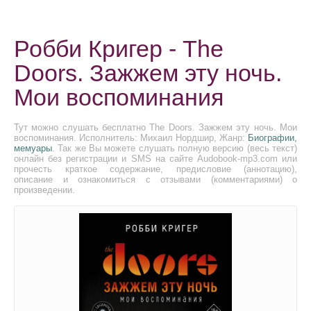
Робби Кригер - The
Doors. Зажжем эту ночь.
Мои воспоминания
Тут можно слушать бесплатно The Doors. Зажжем эту ночь. Мои
воспоминания. Исполнитель: Михаил Нордшир, Жанр:
Биографии,
мемуары
. Так же Вы можете слушать полную версию (весь текст)
онлайн без регистрации и SMS на сайте Audobook-mp3.com или
прочесть краткое содержание, предисловие (аннотацию),
описание и ознакомиться с отзывами (комментариями) о
произведении.