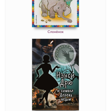
Слонёнок