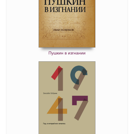
0082
0083
0084
0085
0086
0087
Пушкин в изгнании
0088
0089
0090
0091
0092
0093
0094
0095