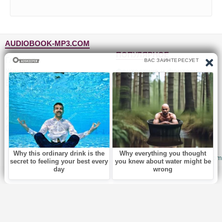
AUDIOBOOK-MP3.COM
ПОПУЛЯРНОЕ
Главная
Жанры
Фантастика и фэнтези
Блог
Детективы, триллеры
Топ-100
Для детей
Авторы
Роман, проза
Исполнители
Приключения
Обратная связь
Юмор, сатира
© 2010-2026
Audiobook-mp3.com