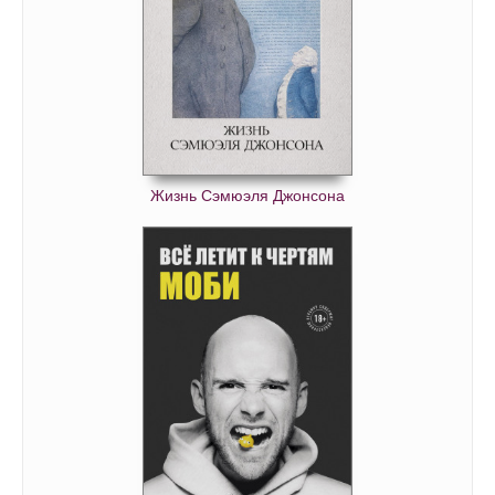
0040
0041
0042
0043
0044
0045
Жизнь Сэмюэля Джонсона
0046
0047
0048
0049
0050
0051
0052
0053