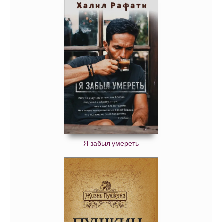
0068
0069
0070
0071
0072
0073
0074
0075
0076
Я забыл умереть
0077
0078
0079
0080
0081