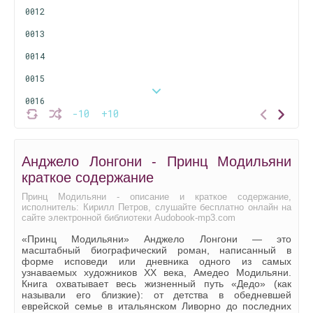
0012
0013
0014
0015
0016
-10
+10
0017
0018
Анджело Лонгони - Принц Модильяни
0019
краткое содержание
0020
Принц Модильяни - описание и краткое содержание,
исполнитель: Кирилл Петров, слушайте бесплатно онлайн на
0021
сайте электронной библиотеки Audobook-mp3.com
0022
«Принц Модильяни» Анджело Лонгони — это
масштабный биографический роман, написанный в
0023
форме исповеди или дневника одного из самых
узнаваемых художников XX века, Амедео Модильяни.
0024
Книга охватывает весь жизненный путь «Дедо» (как
называли его близкие): от детства в обедневшей
0025
еврейской семье в итальянском Ливорно до последних