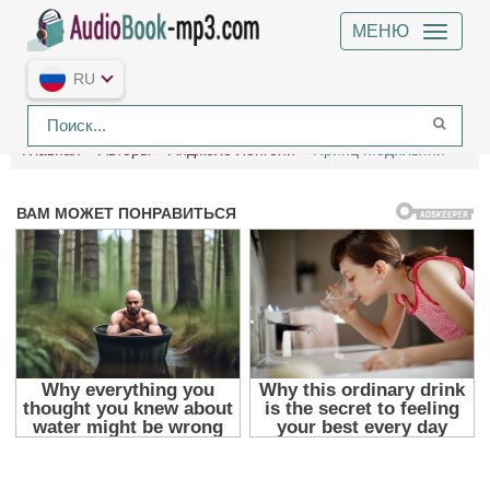
МЕНЮ
RU
Главная
Авторы
Анджело Лонгони
Принц Модильяни