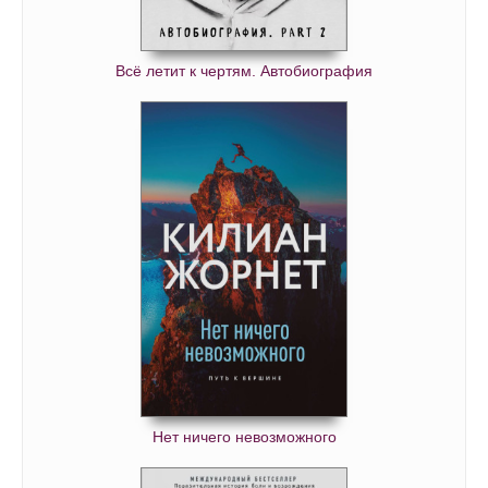
0054
0055
Всё летит к чертям. Автобиография
0056
0057
0058
0059
0060
0061
0062
0063
0064
0065
0066
Нет ничего невозможного
0067