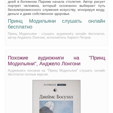
дней в богемном Париже начала столетия. Автор рисует
0026
портрет человека, который осознанно выбирает путь
бескомпромиссного служения искусству, игнорируя моду,
0027
деньги и даже собственное здоровье.
Принц Модильяни слушать онлайн
0028
бесплатно
0029
Принц Модильяни - слушать аудиокнигу онлайн бесплатно,
0030
автор Анджело Лонгони, исполнитель Кирилл Петров
0031
0032
Похожие аудиокниги на "Принц
0033
Модильяни", Анджело Лонгони
0034
Аудиокниги похожие на "Принц Модильяни" слушать онлайн
бесплатно полные версии.
0035
0036
0037
0038
0039