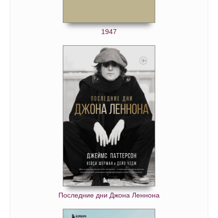
0096
0097
1947
0098
0099
0100
0101
0102
0103
0104
0105
0106
0107
0108
Последние дни Джона Леннона
0109