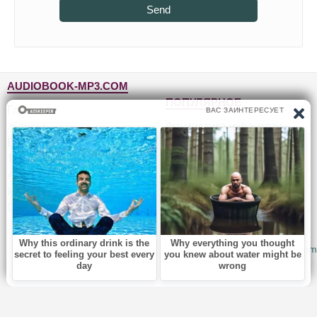
Send
AUDIOBOOK-MP3.COM
ПОПУЛЯРНОЕ
Главная
Жанры
Фантастика и фэнтези
Блог
Детективы, триллеры
Топ-100
Для детей
Авторы
Роман, проза
Исполнители
Приключения
Обратная связь
Юмор, сатира
© 2010-2026
Audiobook-mp3.com