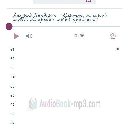
Астрид Линдгрен - Карлсон, который
живёт на крыше, опять прилетел
0:00
01
02
03
04
05
06
07
08
09