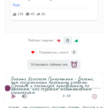
0
Рейтинг озвучки:
0
Понравилась книга?
Установить таймер сна
Бханте Хенепола Гунаратана - Больше,
чем осознанность простыми словами.
Простой и понятный путеводитель по
джханам, или глубоким медитативным
состояниям
0:00
Больше, чем осознанность простыми словами. Простой и поня