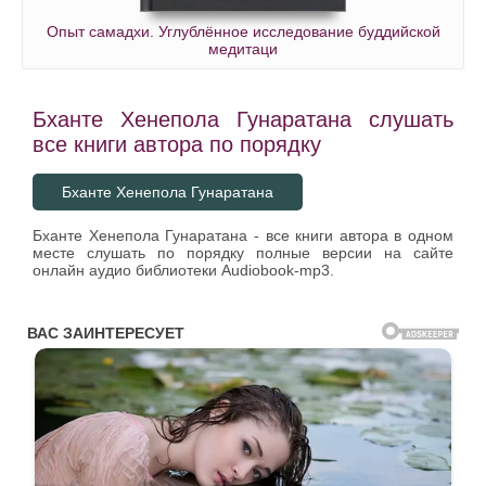
Опыт самадхи. Углублённое исследование буддийской
медитаци
Бханте Хенепола Гунаратана слушать
все книги автора по порядку
Бханте Хенепола Гунаратана
Бханте Хенепола Гунаратана - все книги автора в одном
месте слушать по порядку полные версии на сайте
онлайн аудио библиотеки Audiobook-mp3.