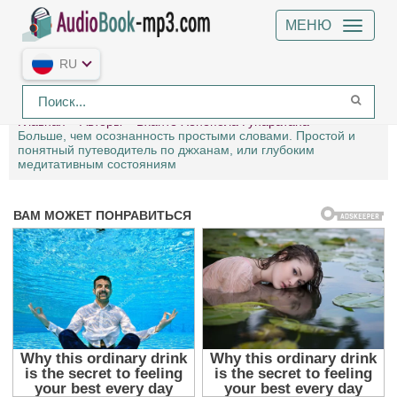
МЕНЮ
RU
Главная
Авторы
Бханте Хенепола Гунаратана
Больше, чем осознанность простыми словами. Простой и
понятный путеводитель по джханам, или глубоким
медитативным состояниям