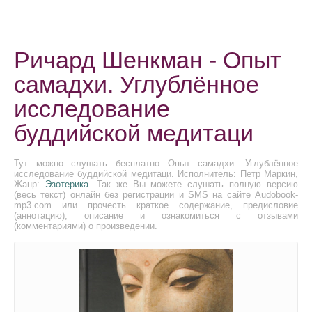
Ричард Шенкман - Опыт
самадхи. Углублённое
исследование
буддийской медитаци
Тут можно слушать бесплатно Опыт самадхи. Углублённое
исследование буддийской медитаци. Исполнитель: Петр Маркин,
Жанр:
Эзотерика
. Так же Вы можете слушать полную версию
(весь текст) онлайн без регистрации и SMS на сайте Audobook-
mp3.com или прочесть краткое содержание, предисловие
(аннотацию), описание и ознакомиться с отзывами
(комментариями) о произведении.