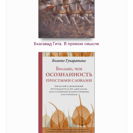
Бхагавад Гита. В прямом смысле