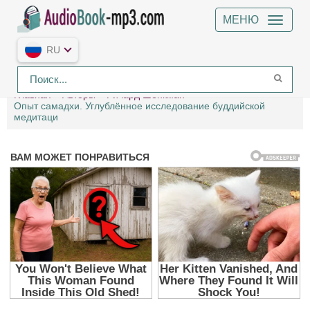
МЕНЮ
RU
Главная
Авторы
Ричард Шенкман
Опыт самадхи. Углублённое исследование буддийской
медитаци