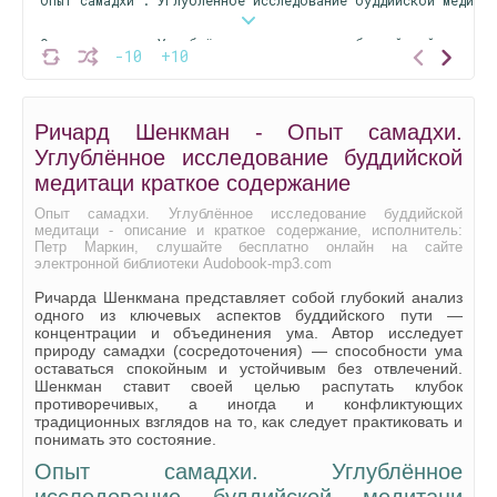
Опыт самадхи : Углублённое исследование буддийской медитац
-10
+10
Опыт самадхи : Углублённое исследование буддийской медитац
Ричард Шенкман - Опыт самадхи.
Опыт самадхи : Углублённое исследование буддийской медитац
Углублённое исследование буддийской
Опыт самадхи : Углублённое исследование буддийской медитац
медитаци краткое содержание
Опыт самадхи. Углублённое исследование буддийской
медитаци - описание и краткое содержание, исполнитель:
Петр Маркин, слушайте бесплатно онлайн на сайте
электронной библиотеки Audobook-mp3.com
Ричарда Шенкмана представляет собой глубокий анализ
одного из ключевых аспектов буддийского пути —
концентрации и объединения ума. Автор исследует
природу самадхи (сосредоточения) — способности ума
оставаться спокойным и устойчивым без отвлечений.
Шенкман ставит своей целью распутать клубок
противоречивых, а иногда и конфликтующих
традиционных взглядов на то, как следует практиковать и
понимать это состояние.
Опыт самадхи. Углублённое
исследование буддийской медитаци