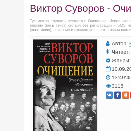
Виктор Суворов - Оч
Тут можно слушать бесплатно Очищение. Исполнител
версию (весь текст) онлайн без регистрации и SMS н
(аннотацию), описание и ознакомиться с отзывами (ком
Автор:
Читает:
Жанры:
10.09.2
13:49:4
3116