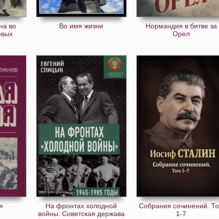
на во
Во имя жизни
Нормандия в битве за
овых
Орел
я
На фронтах холодной
Собрания сочинений. Т
войны. Советская держава
1-7