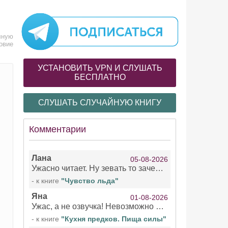
лную
овие
УСТАНОВИТЬ VPN И СЛУШАТЬ
БЕСПЛАТНО
СЛУШАТЬ СЛУЧАЙНУЮ КНИГУ
Комментарии
Лана
05-08-2026
Ужасно читает. Ну зевать то зачем. Уже не говорю, что ударения ставит, как хочет.
- к книге
"Чувство льда"
Яна
01-08-2026
Ужас, а не озвучка! Невозможно вникать в смысл текста из за кривляний чтеца
- к книге
"Кухня предков. Пища силы"