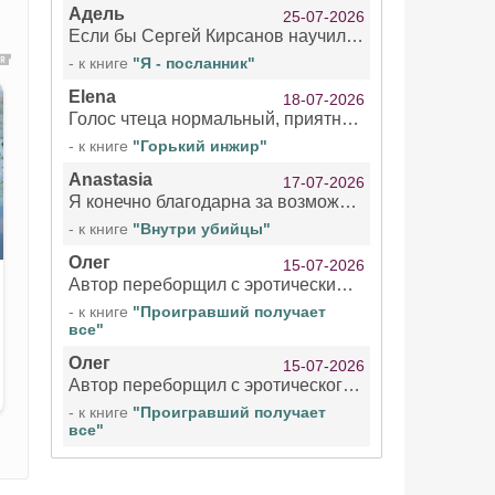
Адель
25-07-2026
Если бы Сергей Кирсанов научился не сглатывать каждые 1-2 минуты слюну, так что слышно в микрофоне и, что вызывает отвращение, то мелжно было бы слушать.
- к книге
"Я - посланник"
Elena
18-07-2026
Голос чтеца нормальный, приятный тембр. Мне очень понравилось озвучивание рассказа. Очень странный отзыв Надежды. Может у неё что-то с нервами?
- к книге
"Горький инжир"
Anastasia
17-07-2026
Я конечно благодарна за возможность бесплатно слушать книги даже новинки , но чтение этой книги просто ужасно
- к книге
"Внутри убийцы"
Олег
15-07-2026
Автор переборщил с эротическими сценами. Похоже, с этим у него проблемы.
- к книге
"Проигравший получает
все"
Олег
15-07-2026
Автор переборщил с эротического сценами. Похоже, с этим у него проблемы.
- к книге
"Проигравший получает
все"