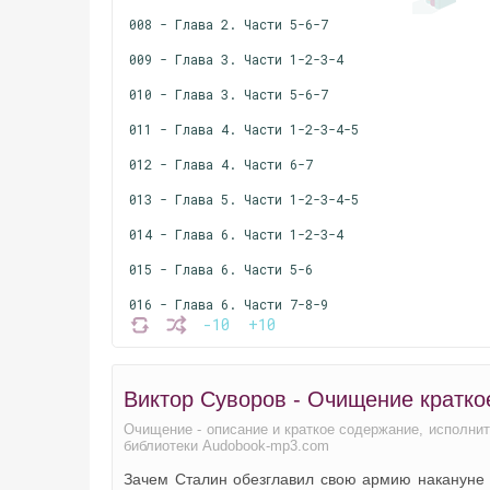
008 - Глава 2. Части 5-6-7
009 - Глава 3. Части 1-2-3-4
010 - Глава 3. Части 5-6-7
011 - Глава 4. Части 1-2-3-4-5
012 - Глава 4. Части 6-7
013 - Глава 5. Части 1-2-3-4-5
014 - Глава 6. Части 1-2-3-4
015 - Глава 6. Части 5-6
016 - Глава 6. Части 7-8-9
-10
+10
017 - Глава 7. Части 1-2
018 - Глава 7. Части 3-4-5-6-7
Виктор Суворов - Очищение кратко
019 - Глава 8. Части 1-2-3
Очищение - описание и краткое содержание, исполни
020 - Глава 8. Части 4-5-6-7
библиотеки Audobook-mp3.com
Зачем Сталин обезглавил свою армию накануне
021 - Глава 9. Части 1-2-3-4-5-6