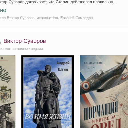
тор Суворов доказывает, что Сталин действовал правильно…
тно
втор Виктор Суворов, исполнитель Евгений Самоедов
, Виктор Суворов
есплатно полные версии.