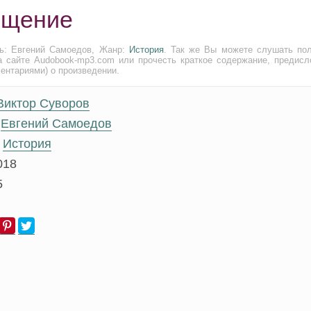
ищение
ь: Евгений Самоедов, Жанр:
История
. Так же Вы можете слушать по
а сайте Audobook-mp3.com или прочесть краткое содержание, предисл
ментариями) о произведении.
Виктор Суворов
Евгений Самоедов
История
018
5