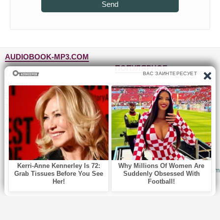
Send
AUDIOBOOK-MP3.COM
ПОПУЛЯРНОЕ
Главная
Жанры
Фантастика и фэнтези
Блог
Детективы, триллеры
Топ-100
Для детей
Авторы
Роман, проза
Исполнители
Приключения
Обратная связь
Юмор, сатира
© 2010-2026
Audiobook-mp3.com