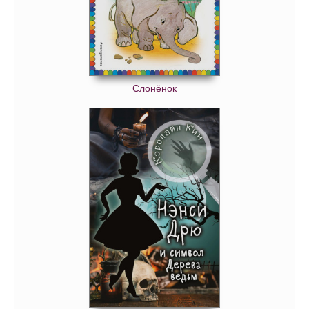
Слонёнок