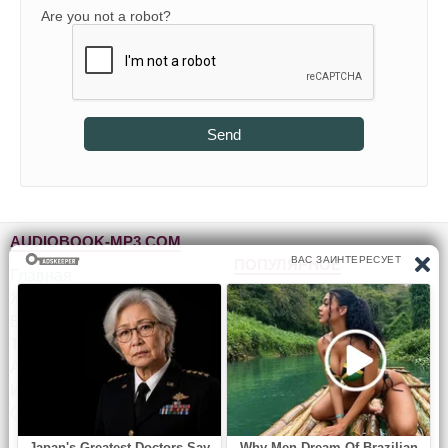
Are you not a robot?
Send
AUDIOBOOK-MP3.COM
ПОПУЛЯРНОЕ
Главная
Жанры
Фантастика и фэнтези
Блог
Детективы, триллеры
Топ-100
Для детей
Авторы
Роман, проза
Исполнители
Приключения
Обратная связь
Юмор, сатира