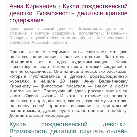
Анна Кирьянова - Кукла рождественской
девочки. Возможность делиться краткое
содержание
Кукла рождественской девочки. Возможность делиться -
описание и краткое содержание, исполнитель: Маленький
Фонарщик, слушайте бесплатно онлайн на сайте электронной
библиотеки Audobook-mp3.com
Словно какая-то незримая нить связывает эти два
рассказа, написанные в разные столетия. Захотелось
объединить их в одну аудиокомпозицию. Юлию
Насветову не знает сегодня никто, никаких сведений о
ней не сохранилось. Она написала несколько рассказов,
которые публиковались в детских дореволюционных
журналах в начале 20 века. Анну Валентиновну
Кирьянову — философа, писателя — знают и любят
многие из нас. Прозвучавший здесь рассказ взят из её
книги «Океан жизни». И хотя, в отличие от первого
рассказа, он предназначен, скорее, взрослому читателю,
но ввиду своей простоты изложения и кристальной
ясности мысли, думаю, будет вполне понятен и ребёнку.
Дополнительная информация
Кукла рождественской девочки.
Возможность делиться слушать онлайн