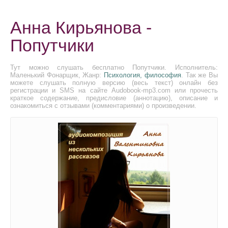
Анна Кирьянова -
Попутчики
Тут можно слушать бесплатно Попутчики. Исполнитель:
Маленький Фонарщик, Жанр:
Психология, философия
. Так же Вы
можете слушать полную версию (весь текст) онлайн без
регистрации и SMS на сайте Audobook-mp3.com или прочесть
краткое содержание, предисловие (аннотацию), описание и
ознакомиться с отзывами (комментариями) о произведении.