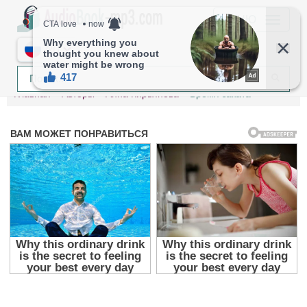
МЕНЮ
RU
Главная
Авторы
Анна Кирьянова
Время заката