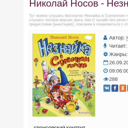
Николай Носов - Нез
Тут можно слушать бесплатно Незнайка в Солнечном г
слушать полную версию (весь текст) онлайн без регис
предисловие (аннотацию), описание и ознакомиться с о
Автор:
Читает:
Жанры:
26.09.2
09:06:0
288