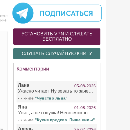
жете
ние,
УСТАНОВИТЬ VPN И СЛУШАТЬ
БЕСПЛАТНО
СЛУШАТЬ СЛУЧАЙНУЮ КНИГУ
Комментарии
Лана
05-08-2026
Ужасно читает. Ну зевать то зачем. Уже не говорю, что ударения ставит, как хочет.
- к книге
"Чувство льда"
Яна
01-08-2026
Ужас, а не озвучка! Невозможно вникать в смысл текста из за кривляний чтеца
- к книге
"Кухня предков. Пища силы"
Адель
25-07-2026