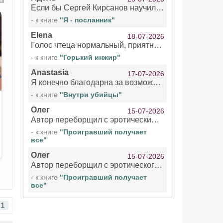
Если бы Сергей Кирсанов научился не сглатывать каждые 1-2 минуты слюну, так что слышно в микрофоне и, что вызывает отвращение, то мелжно было бы слушать.
- к книге
"Я - посланник"
Elena
18-07-2026
Голос чтеца нормальный, приятный тембр. Мне очень понравилось озвучивание рассказа. Очень странный отзыв Надежды. Может у неё что-то с нервами?
- к книге
"Горький инжир"
Anastasia
17-07-2026
Я конечно благодарна за возможность бесплатно слушать книги даже новинки , но чтение этой книги просто ужасно
- к книге
"Внутри убийцы"
Олег
15-07-2026
Автор переборщил с эротическими сценами. Похоже, с этим у него проблемы.
- к книге
"Проигравший получает
все"
Олег
15-07-2026
Автор переборщил с эротического сценами. Похоже, с этим у него проблемы.
- к книге
"Проигравший получает
все"
1