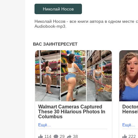
051
Николай Носов
052
053
Николай Носов - все книги автора в одном месте 
Audiobook-mp3.
054
055
056
057
058
059
060
061
062
063
064