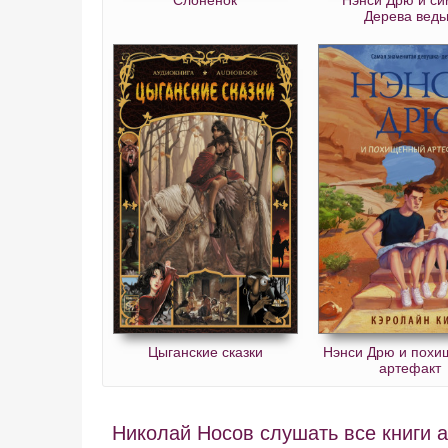
037
Дерева вед
038
039
040
041
042
043
044
045
046
047
Цыганские сказки
Нэнси Дрю и пох
048
артефакт
049
050
Николай Носов слушать все книги а