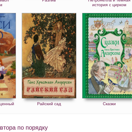
ьм
история с цирком
ищенный
Райский сад
Сказки
втора по порядку