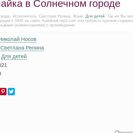
найка в Солнечном городе
ороде. Исполнитель: Светлана Репина, Жанр:
Для детей
. Так же Вы мо
трации и SMS на сайте Audobook-mp3.com или прочесть краткое содержа
тзывами (комментариями) о произведении.
Николай Носов
Светлана Репина
Для детей
021
0