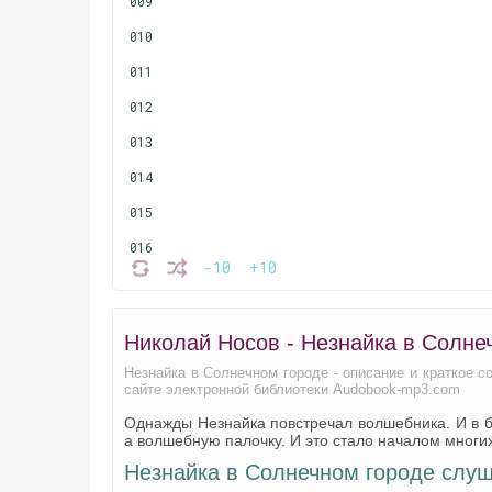
009
010
011
012
013
014
015
016
-10
+10
017
018
Николай Носов - Незнайка в Солне
019
Незнайка в Солнечном городе - описание и краткое 
020
сайте электронной библиотеки Audobook-mp3.com
Однажды Незнайка повстречал волшебника. И в бл
021
а волшебную палочку. И это стало началом многи
022
Незнайка в Солнечном городе слуш