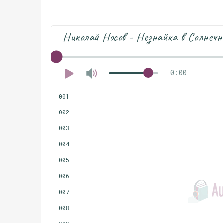
Николай Носов - Незнайка в Солнечн
0:00
001
002
003
004
005
006
007
008