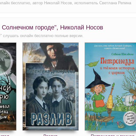
нлайн бесплатно, автор Николай Носов, исполнитель Светлана Репина
в Солнечном городе", Николай Носов
е" слушать онлайн бесплатно полные версии.
мвол
Разлив
Петронелла и темная