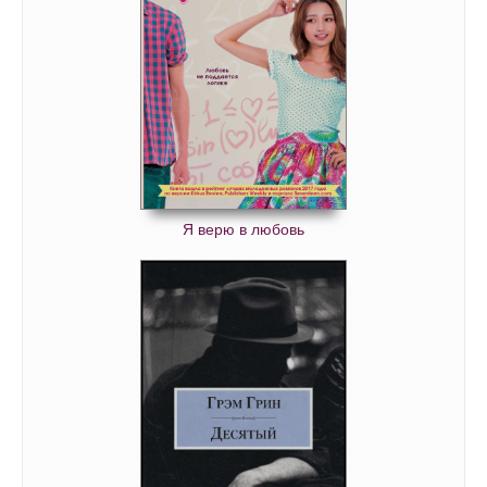
1_4_05
1_4_06
1_4_07
1_4_08
1_4_09
1_4_10
Я верю в любовь
1_4_11
2_1_00
2_1_01
2_1_02
2_1_03
2_1_04
2_1_05
2_1_06