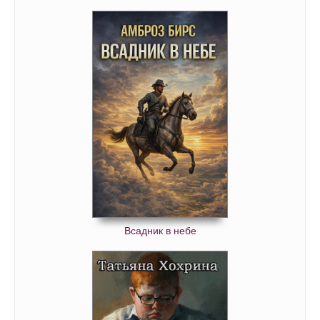
2_3_03
2_3_04
2_3_05
2_3_06
2_3_07
2_4_00
2_4_01
2_4_02
2_4_03
2_4_04
Всадник в небе
2_4_05
2_4_06
2_4_07
2_4_08