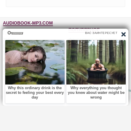
AUDIOBOOK-MP3.COM
ПОПУЛЯРНОЕ
Главная
Жанры
Фантастика и фэнтези
Блог
Детективы, триллеры
Топ-100
Для детей
Авторы
Роман, проза
Исполнители
Приключения
Обратная связь
Юмор, сатира
© 2010-2026
Audiobook-mp3.com