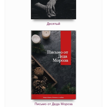
2_1_07
2_1_08
2_2_00
Десятый
2_2_01
2_2_02
2_2_03
2_2_04
2_2_05
2_2_06
2_2_07
2_2_08
2_3_00
2_3_01
Письмо от Деда Мороза
2_3_02