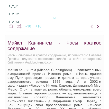
1_2_01
1_2_02
1_2_03
-10
+10
1_2_04
1_2_05
Майкл Каннингем - Часы краткое
1_2_06
содержание
1_2_07
Часы - описание и краткое содержание, исполнитель: Наталья
Грачёва, слушайте бесплатно онлайн на сайте электронной
1_2_08
библиотеки Audobook-mp3.com
1_2_09
Майкл Каннингем (Michael Cunningham) — блистательный
американский прозаик. Именно роман «Часы» принес
1_2_10
ему Пулитцеровскую премию и диплом автора лучшего
американского романа 1999 года. А в 2002-м
1_2_11
экранизация «Часов» с Николь Кидман, Джулианной Мур,
Мерил Стрип в главных ролях обошла киноэкраны всего
1_3_00
мира. Главная героиня романа — вдохновительница и
мистический «соавтор» Каннингема, знаменитая
1_3_01
английская писательница Вирджиния Вулф. Наряду с
ней, пишущей свой прославленный роман «Миссис
1_3_02
Дэллоуэй» в 20-х годах XX века, в «Часах»