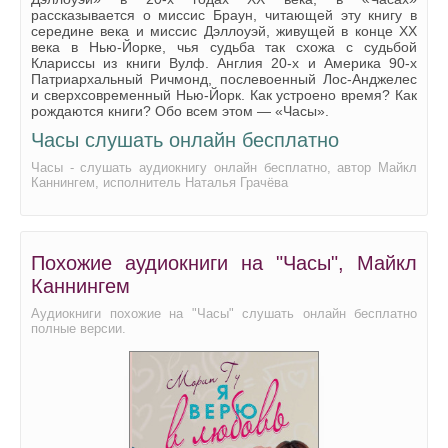
рассказывается о миссис Браун, читающей эту книгу в
1_3_03
середине века и миссис Дэллоуэй, живущей в конце XX
века в Нью-Йорке, чья судьба так схожа с судьбой
1_3_04
Клариссы из книги Вулф. Англия 20-х и Америка 90-х
Патриархальный Ричмонд, послевоенный Лос-Анджелес
1_3_05
и сверхсовременный Нью-Йорк. Как устроено время? Как
рождаются книги? Обо всем этом — «Часы».
1_3_06
Часы слушать онлайн бесплатно
1_3_07
Часы - слушать аудиокнигу онлайн бесплатно, автор Майкл
Каннингем, исполнитель Наталья Грачёва
1_3_08
1_3_09
1_3_10
Похожие аудиокниги на "Часы", Майкл
1_3_11
Каннингем
1_4_00
Аудиокниги похожие на "Часы" слушать онлайн бесплатно
полные версии.
1_4_01
1_4_02
1_4_03
1_4_04