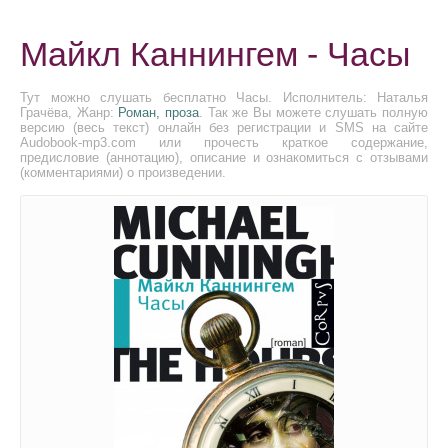
Майкл Каннингем - Часы
Тут можно слушать бесплатно Часы. Исполнитель: Наталья
Грачёва, Жанр:
Роман, проза
. Так же Вы можете слушать полную
версию (весь текст) онлайн без регистрации и SMS на сайте
Audobook-mp3.com или прочесть краткое содержание,
предисловие (аннотацию), описание и ознакомиться с отзывами
(комментариями) о произведении.