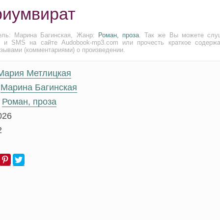
риумвират
ель: Марина Багинская, Жанр:
Роман, проза
. Так же Вы можете слу
и и SMS на сайте Audobook-mp3.com или прочесть краткое содержа
тзывами (комментариями) о произведении.
Мария Метлицкая
Марина Багинская
Роман, проза
026
2