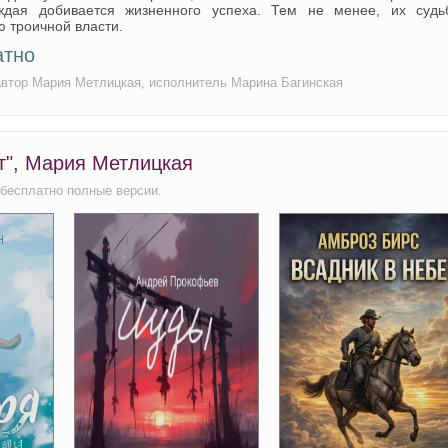
ждая добивается жизненного успеха. Тем не менее, их судь
 троичной власти.
атно
 автор Мария Метлицкая, исполнитель Марина Багинская
т", Мария Метлицкая
 бесплатно полные версии.