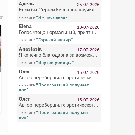
Адель
25-07-2026
Если бы Сергей Кирсанов научился не сглатывать каждые 1-2 минуты слюну, так что слышно в микрофоне и, что вызывает отвращение, то мелжно было бы слушать.
- к книге
"Я - посланник"
Elena
18-07-2026
Голос чтеца нормальный, приятный тембр. Мне очень понравилось озвучивание рассказа. Очень странный отзыв Надежды. Может у неё что-то с нервами?
- к книге
"Горький инжир"
Anastasia
17-07-2026
Я конечно благодарна за возможность бесплатно слушать книги даже новинки , но чтение этой книги просто ужасно
- к книге
"Внутри убийцы"
Олег
15-07-2026
Автор переборщил с эротическими сценами. Похоже, с этим у него проблемы.
- к книге
"Проигравший получает
все"
Олег
15-07-2026
Автор переборщил с эротического сценами. Похоже, с этим у него проблемы.
- к книге
"Проигравший получает
все"