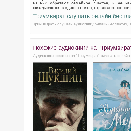
из них обретают семейное счастье, и не ка
складываются в единое целое, отражая концепцию
Триумвират слушать онлайн беспл
Триумвират - слушать аудиокнигу онлайн бесплатно,
Похожие аудиокниги на "Триумвира
Аудиокниги похожие на "Триумвират" слушать онлайн