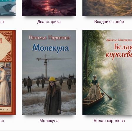
ря
Два старика
Всадник в небе
ст
Молекула
Белая королева