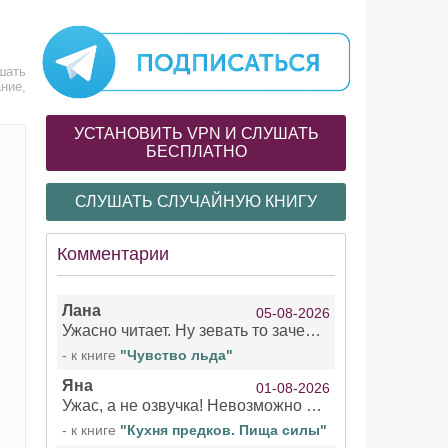
шать
ние,
УСТАНОВИТЬ VPN И СЛУШАТЬ
БЕСПЛАТНО
СЛУШАТЬ СЛУЧАЙНУЮ КНИГУ
Комментарии
Лана
05-08-2026
Ужасно читает. Ну зевать то зачем. Уже не говорю, что ударения ставит, как хочет.
- к книге
"Чувство льда"
Яна
01-08-2026
Ужас, а не озвучка! Невозможно вникать в смысл текста из за кривляний чтеца
- к книге
"Кухня предков. Пища силы"