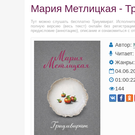
Мария Метлицкая - Т
Тут можно слушать бесплатно Триумвират. Исполнит
полную версию (весь текст) онлайн без регистраци
предисловие (аннотацию), описание и ознакомиться с о
Автор:
Читает:
Жанры:
04.06.2
01:00:2
144