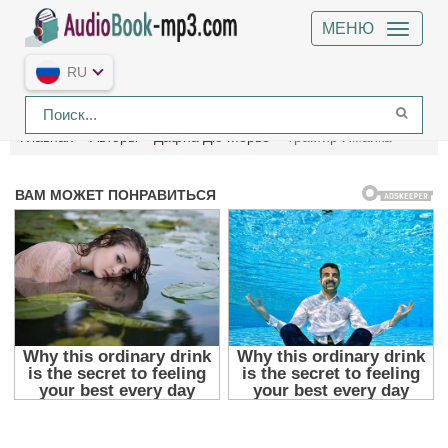
МЕНЮ
RU
Главная
Авторы
Дафна Дю Морье
Трактир Ямайка