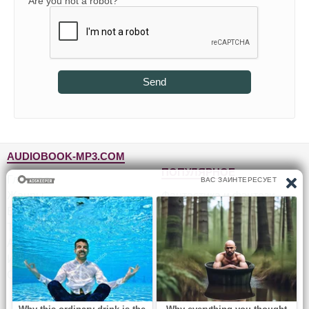
Are you not a robot?
Send
AUDIOBOOK-MP3.COM
ПОПУЛЯРНОЕ
Главная
Жанры
Фантастика и фэнтези
Блог
Детективы, триллеры
Топ-100
Для детей
Авторы
Роман, проза
Исполнители
Приключения
Обратная связь
Юмор, сатира