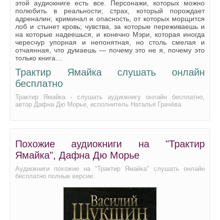
этой аудиокниге есть все. Персонажи, которых можно
полюбить в реальности; страх, который порождает
26_Traktir Jamajka
адреналин; криминал и опасность, от которых морщится
лоб и стынет кровь; чувства, за которые переживаешь и
27_Traktir Jamajka
на которые надеешься, и конечно Мэри, которая иногда
чересчур упорная и непонятная, но столь смелая и
28_Traktir Jamajka
отчаянная, что думаешь — почему это не я, почему это
только книга…
29_Traktir Jamajka
Трактир Ямайка слушать онлайн
30_Traktir Jamajka
бесплатно
31_Traktir Jamajka
Трактир Ямайка - слушать аудиокнигу онлайн бесплатно,
автор Дафна Дю Морье, исполнитель Наталья Грачёва
32_Traktir Jamajka
33_Traktir Jamajka
34_Traktir Jamajka
Похожие аудиокниги на "Трактир
Ямайка", Дафна Дю Морье
35_Traktir Jamajka
Аудиокниги похожие на "Трактир Ямайка" слушать онлайн
36_Traktir Jamajka
бесплатно полные версии.
37_Traktir Jamajka
38_Traktir Jamajka
39_Traktir Jamajka