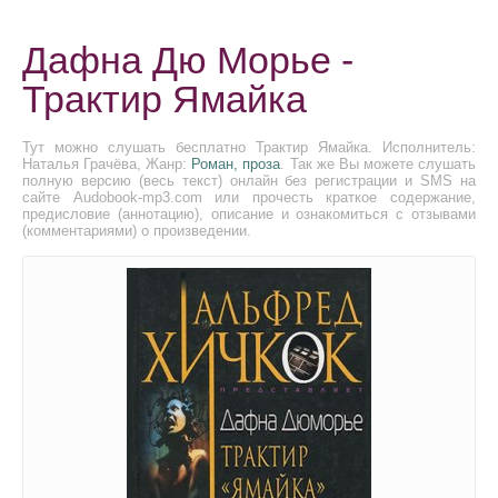
Дафна Дю Морье -
Трактир Ямайка
Тут можно слушать бесплатно Трактир Ямайка. Исполнитель:
Наталья Грачёва, Жанр:
Роман, проза
. Так же Вы можете слушать
полную версию (весь текст) онлайн без регистрации и SMS на
сайте Audobook-mp3.com или прочесть краткое содержание,
предисловие (аннотацию), описание и ознакомиться с отзывами
(комментариями) о произведении.