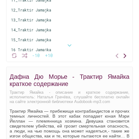
12_Traktir Jamajka
13_Traktir Jamajka
14_Traktir Jamajka
15_Traktir Jamajka
16_Traktir Jamajka
-10
+10
17_Traktir Jamajka
18_Traktir Jamajka
Дафна Дю Морье - Трактир Ямайка
19_Traktir Jamajka
краткое содержание
20_Traktir Jamajka
Трактир Ямайка - описание и краткое содержание,
исполнитель: Наталья Грачёва, слушайте бесплатно онлайн
21_Traktir Jamajka
на сайте электронной библиотеки Audobook-mp3.com
22_Traktir Jamajka
Трактир Ямайка — прибежище контрабандистов и прочих
темных личностей. В этот кабак попадает юная Мэри
23_Traktir Jamajka
Йеллан — племянница хозяина. Девушка становится
свидетелем убийства, ей грозит смертельная опасность,
24_Traktir Jamajka
а люди, на чью помощь она может надеяться,- такие же
изгои общества, как и те, которые пытаются ее найти… В
25_Traktir Jamajka