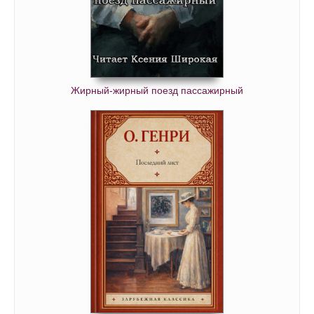
54_Traktir Jamajka
55_Traktir Jamajka
56_Traktir Jamajka
57_Traktir Jamajka
Жирный-жирный поезд пассажирный
58_Traktir Jamajka
59_Traktir Jamajka
60_Traktir Jamajka
61_Traktir Jamajka
62_Traktir Jamajka
63_Traktir Jamajka
64_Traktir Jamajka
65_Traktir Jamajka
66_Traktir Jamajka
67_Traktir Jamajka