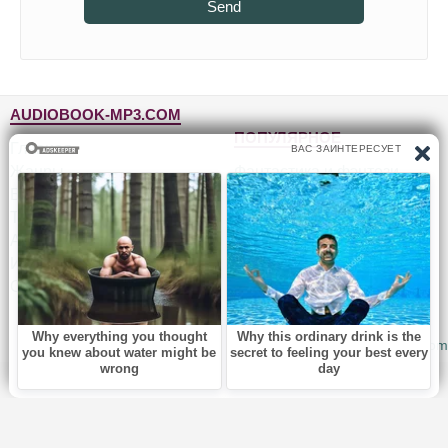
Send
AUDIOBOOK-MP3.COM
ПОПУЛЯРНОЕ
Главная
Жанры
Фантастика и фэнтези
Блог
Детективы, триллеры
Топ-100
Для детей
Авторы
Роман, проза
Исполнители
Приключения
Обратная связь
Юмор, сатира
© 2010-2026
Audiobook-mp3.com