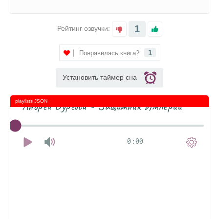
1
Рейтинг озвучки:
1
Понравилась книга?
Установить таймер сна
playlists JSON
Андрей Буревой - Защитник Империи
0:00