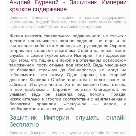
Андрей Буревой - Защитник Империи
краткое содержание
Защитник Империи - описание и краткое содержание,
исполнитель: Андрей Васенев, слушайте бесплатно онлайн на
сайте электронной библиотеки Audobook-mp3.com
Желая наказать своевольного подчиненного, не только с
треском провалившего важное задание, но еще и не
считающего себя в этом виноватым, руководство Охранки
отправляет старшего десятника Стайни на новое место
службы в самое глухое место Империи. Не подозревая
при этом, что тишина и покой на отдельном остморском
таможенном посту отныне под угрозой. Ведь мающиеся
от безделья стражник да бес-непоседа не могут не
взбаламутить всю округу. Одно хорошо, что старший
десятник Кэрридан Стайни при этом о долге своем не
забывает. И служит честно. Хотя, по мнению беса, отсюда
и все проблемы… Впрочем, рогатый благодетель не
унывает, ведь он завсегда рад помочь. Правда,
исключительно в строгом соответствии с наиглавнейшим
бесовским правилом: «Ненужное — даром, а
необходимое только за деньги!»
Защитник Империи слушать онлайн
бесплатно
Защитник Империи - слушать аудиокнигу онлайн бесплатно,