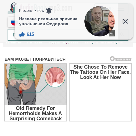
МЕНЮ
RU
Главная
Авторы
Андрей Буревой
Защитник Империи