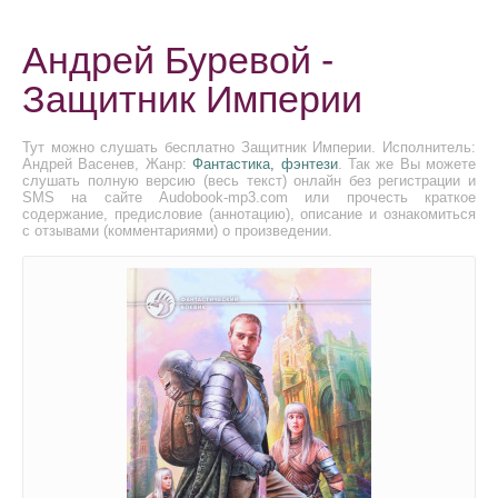
Андрей Буревой -
Защитник Империи
Тут можно слушать бесплатно Защитник Империи. Исполнитель:
Андрей Васенев, Жанр:
Фантастика, фэнтези
. Так же Вы можете
слушать полную версию (весь текст) онлайн без регистрации и
SMS на сайте Audobook-mp3.com или прочесть краткое
содержание, предисловие (аннотацию), описание и ознакомиться
с отзывами (комментариями) о произведении.