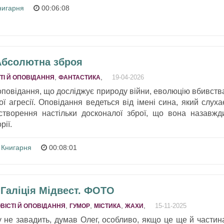
нигарня
00:06:08
 Абсолютна зброя
,
,
19-04-2026
ТІ Й ОПОВІДАННЯ
ФАНТАСТИКА
повідання, що досліджує природу війни, еволюцію вбивств
ої агресії. Оповідання ведеться від імені сина, який слуха
 створення настільки досконалої зброї, що вона назавжд
рії.
 Книгарня
00:08:01
- Галіція Мідвест. ФОТО
,
,
,
,
15-11-2025
ВІСТІ Й ОПОВІДАННЯ
ГУМОР
МІСТИКА
ЖАХИ
у не завадить, думав Олег, особливо, якщо це ще й частин