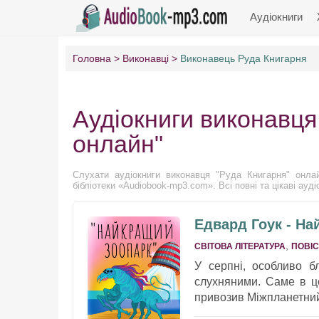
Аудіокниги
Головна
Виконавці
Виконавець Руда Книгарня
Аудіокниги виконавця
онлайн"
Слухати аудіокниги виконавця "Руда Книгарня" онлай
бібліотеки «Audiobook-mp3.com». Всі повні та цікаві ауд
Едвард Гоук - На
,
СВІТОВА ЛІТЕРАТУРА
ПОВІС
У серпні, особливо б
слухняними. Саме в це
привозив Міжпланетни