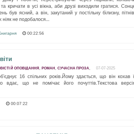
та кричати в усі вікна, аби друзі виходили гратися. Сонц
ень був ясний, а він, закутаний у постільну білизну, пітнів
ж ніяк не подобалося...
Книгарня
00:22:56
віти
,
,
,
07-07-2025
ВІСТІ Й ОПОВІДАННЯ
РОМАН
СУЧАСНА ПРОЗА
б'єднує 16 спільних років.Йому здається, що він кохав ї
о вдає, що не помічає його почуттів.Текстова версі
я
00:07:22