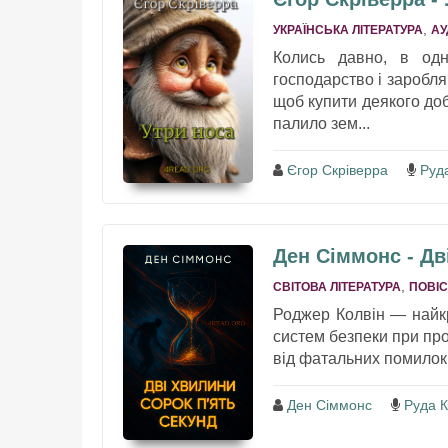
,
УКРАЇНСЬКА ЛІТЕРАТУРА
АУ
Колись давно, в одн
господарство і заробля
щоб купити деякого доб
палило зем...
Єгор Скріверра
Руд
Ден Сіммонс - Дв
,
СВІТОВА ЛІТЕРАТУРА
ПОВІС
Роджер Колвін — найкр
систем безпеки при про
від фатальних помилок.
Ден Сіммонс
Руда 