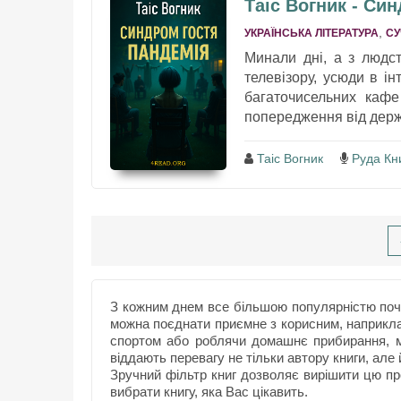
Таіс Вогник - Си
,
УКРАЇНСЬКА ЛІТЕРАТУРА
СУ
Минали дні, а з людс
телевізору, усюди в ін
багаточисельних кафе
попередження від держа
Таіс Вогник
Руда Кн
З кожним днем все більшою популярністю почи
можна поєднати приємне з корисним, наприкл
спортом або роблячи домашнє прибирання, м
віддають перевагу не тільки автору книги, але 
Зручний фільтр книг дозволяє вирішити цю пр
вибрати книгу, яка Вас цікавить.