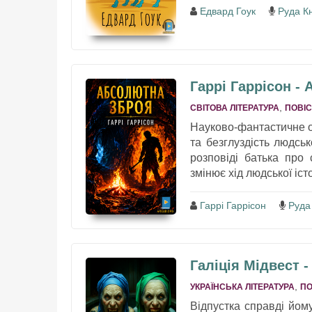
Едвард Гоук
Руда К
Гаррі Гаррісон -
,
СВІТОВА ЛІТЕРАТУРА
ПОВІС
Науково-фантастичне о
та безглуздість людськ
розповіді батька про
змінює хід людської істо
Гаррі Гаррісон
Руда
Галіція Мідвест 
,
УКРАЇНСЬКА ЛІТЕРАТУРА
ПО
Відпустка справді йом