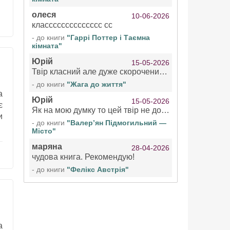
олеся
10-06-2026
класссссссссссссс сс
- до книги
"Гаррі Поттер і Таємна
кімната"
Юрій
15-05-2026
Твір класний але дуже скорочений якщо вже озвучуєте то бажано цілі твори
- до книги
"Жага до життя"
а
Юрій
15-05-2026
є
Як на мою думку то цей твір не дотягує бути у топ 100 аудіокниг
и
- до книги
"Валер’ян Підмогильний —
Місто"
маряна
28-04-2026
чудова книга. Рекомендую!
- до книги
"Фелікс Австрія"
а