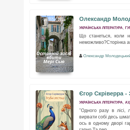
Олександр Молод
,
УКРАЇНСЬКА ЛІТЕРАТУРА
ГУ
Що станеться, коли 
неможливо?Сторінка ав
Олександр Молодецьки
Єгор Скріверра - 
,
УКРАЇНСЬКА ЛІТЕРАТУРА
АУ
"Одного разу в лісі,
вирвати собі десь шмат
ось в одному дворі г
гарно,Та пер...