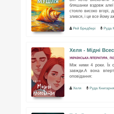
бляшанки вздовж алеї 
стояло високо вгорі, д
злився, і це все йому а
Рей Бредбері
Руда 
Хеля - Мідні Всес
,
УКРАЇНСЬКА ЛІТЕРАТУРА
ПО
Між ними 4 роки. Їх о
завжди.А вона вперт
оповідання:
Хеля
Руда Книгарн