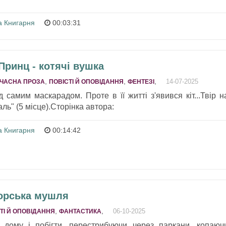
а Книгарня
00:03:31
 Принц - котячі вушка
,
,
,
14-07-2025
ЧАСНА ПРОЗА
ПОВІСТІ Й ОПОВІДАННЯ
ФЕНТЕЗІ
д самим маскарадом. Проте в її житті з'явився кіт...Твір н
ль" (5 місце).Сторінка автора:
а Книгарня
00:14:42
Морська мушля
,
,
06-10-2025
ТІ Й ОПОВІДАННЯ
ФАНТАСТИКА
з дому і побігти, перестрибуючи через паркани, копаюч