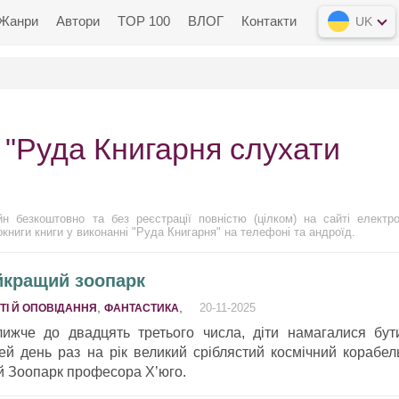
Жанри
Автори
TOP 100
ВЛОГ
Контакти
UK
 "Руда Книгарня слухати
н безкоштовно та без реєстрації повністю (цілком) на сайті електро
іокниги книги у виконанні "Руда Книгарня" на телефоні та андроїд.
йкращий зоопарк
,
,
20-11-2025
ТІ Й ОПОВІДАННЯ
ФАНТАСТИКА
лижче до двадцять третього числа, діти намагалися бут
й день раз на рік великий сріблястий космічний корабел
й Зоопарк професора Х’юго.