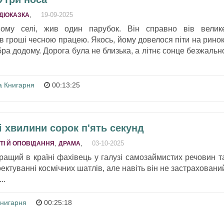
,
19-09-2025
ДІОКАЗКА
ому селі, жив один парубок. Він справно вів велик
в гроші чесною працею. Якось, йому довелося піти на ринок
ра додому. Дорога була не близька, а літнє сонце безжальн
а Книгарня
00:13:25
і хвилини сорок п'ять секунд
,
,
03-10-2025
ТІ Й ОПОВІДАННЯ
ДРАМA
ащий в країні фахівець у галузі самозаймистих речовин т
ектуванні космічних шатлів, але навіть він не застраховани
..
Книгарня
00:25:18