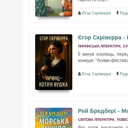
Єгор Скріверра
Руд
Єгор Скріверра -
,
УКРАЇНСЬКА ЛІТЕРАТУРА
СУ
Її кинув хлопець, пере
конкурс "Аніме-фестива
Єгор Скріверра
Руд
Рей Бредбері - 
,
СВІТОВА ЛІТЕРАТУРА
ПОВІС
Він хотів вискочити 