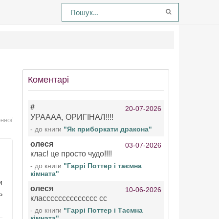
Коментарі
#
20-07-2026
УРАААА, ОРИГІНАЛ!!!!
нної
- до книги
"Як приборкати дракона"
олеся
03-07-2026
клас! це просто чудо!!!!
- до книги
"Гаррі Поттер і таємна
кімната"
и
олеся
10-06-2026
ь
класссссссссссссс сс
- до книги
"Гаррі Поттер і Таємна
кімната"