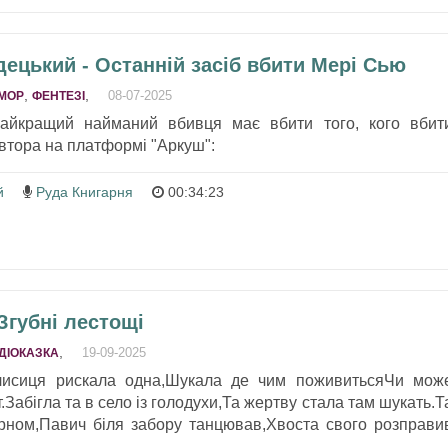
ецький - Останній засіб вбити Мері Сью
,
,
08-07-2025
МОР
ФЕНТЕЗІ
найкращий найманий вбивця має вбити того, кого вбит
тора на платформі "Аркуш":
й
Руда Книгарня
00:34:23
Згубні лестощі
,
19-09-2025
ДІОКАЗКА
 лисиця рискала одна,Шукала де чим поживитьсяЧи мож
.Забігла та в село із голодухи,Та жертву стала там шукать.Т
арном,Павич біля забору танцював,Хвоста свого розправи