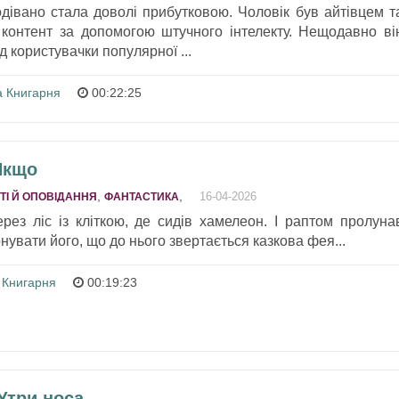
одівано стала доволі прибутковою. Чоловік був айтівцем т
контент за допомогою штучного інтелекту. Нещодавно ві
 користувачки популярної ...
а Книгарня
00:22:25
 Якщо
,
,
16-04-2026
ТІ Й ОПОВІДАННЯ
ФАНТАСТИКА
ез ліс із кліткою, де сидів хамелеон. І раптом пролуна
нувати його, що до нього звертається казкова фея...
 Книгарня
00:19:23
 Утри носа