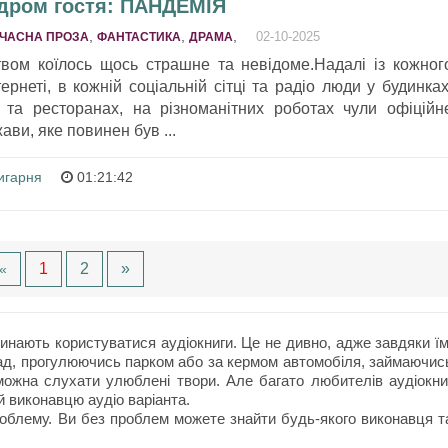
ндром гостя: ПАНДЕМІЯ
,
,
,
02-10-2025
ЧАСНА ПРОЗА
ФАНТАСТИКА
ДРАМA
твом коїлось щось страшне та невідоме.Надалі із кожног
тернеті, в кожній соціальній сітці та радіо люди у будинках
 та ресторанах, на різноманітних роботах чули офіційн
ви, яке повинен був ...
игарня
01:21:42
1
2
»
«
нають користуватися аудіокниги. Це не дивно, адже завдяки їм
ад, прогулюючись парком або за кермом автомобіля, займаючис
ожна слухати улюблені твори. Але багато любителів аудіокни
й виконавцю аудіо варіанта.
облему. Ви без проблем можете знайти будь-якого виконавця т