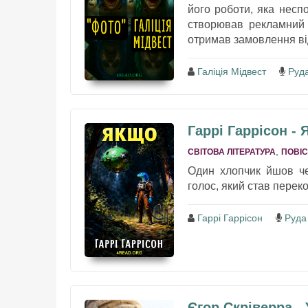
його роботи, яка несп
створював рекламний 
отримав замовлення від
Галіція Мідвест
Руд
Гаррі Гаррісон -
,
СВІТОВА ЛІТЕРАТУРА
ПОВІС
Один хлопчик йшов чер
голос, який став переко
Гаррі Гаррісон
Руда
Єгор Скріверра -